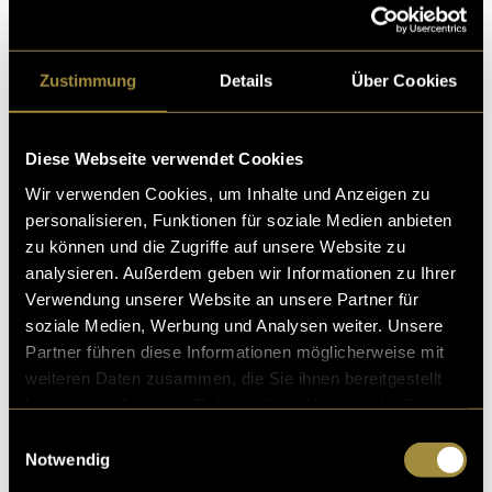
fasst die Inhalte des Lehrprojekts zusammen.
Zustimmung
Details
Über Cookies
Diese Webseite verwendet Cookies
Wir verwenden Cookies, um Inhalte und Anzeigen zu
personalisieren, Funktionen für soziale Medien anbieten
zu können und die Zugriffe auf unsere Website zu
analysieren. Außerdem geben wir Informationen zu Ihrer
Verwendung unserer Website an unsere Partner für
soziale Medien, Werbung und Analysen weiter. Unsere
Bitte akzeptiere die
statistik, Marketing
Cookies um
Partner führen diese Informationen möglicherweise mit
diesen Inhalt zu sehen.
weiteren Daten zusammen, die Sie ihnen bereitgestellt
haben oder die sie im Rahmen Ihrer Nutzung der Dienste
gesammelt haben.
Einwilligungsauswahl
Notwendig