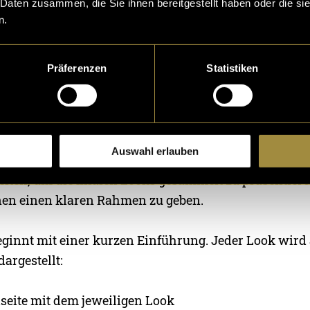
 Daten zusammen, die Sie ihnen bereitgestellt haben oder die s
n.
us lag auf Licht und Schatten. Zum Schluss ergänzte 
edliche Texturen und Muster. Haare, Hauttöne und A
Präferenzen
Statistiken
usst zurückhaltend ein, damit der Fokus auf den Kle
gn – Das Magazin
Auswahl erlauben
der Illustrationen gestaltete ich ein digitales Magaz
iten, um die finalen Looks gesammelt zu präsentieren
onen einen klaren Rahmen zu geben.
ginnt mit einer kurzen Einführung. Jeder Look wird
dargestellt:
lseite mit dem jeweiligen Look