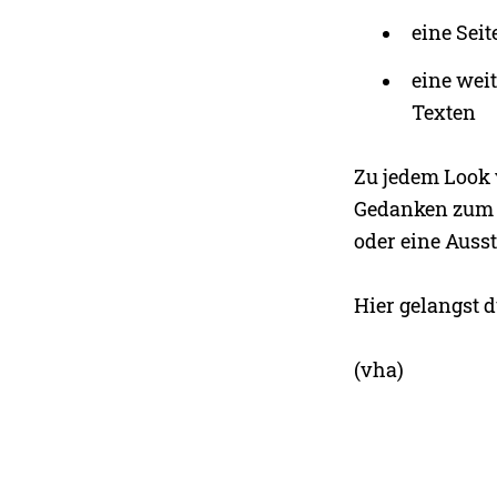
eine Sei
eine wei
Texten
Zu jedem Look 
Gedanken zum Ei
oder eine Ausst
Hier gelangst
(vha)