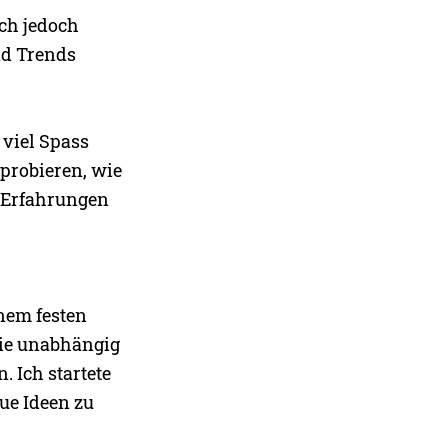
ich jedoch
nd Trends
 viel Spass
probieren, wie
e Erfahrungen
nem festen
die unabhängig
 Ich startete
eue Ideen zu