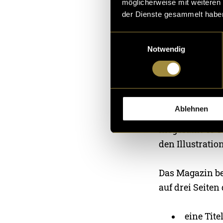
möglicherweise mit weiteren
der Dienste gesammelt habe
Ein grosser Fok
Einwilligungsauswahl
Look unterschi
Notwendig
setzte ich bew
bleibt.
Editorial Desi
Ablehnen
Nach Abschluss 
insgesamt 40 Se
den Illustrati
Das Magazin be
auf drei Seiten 
eine Tite