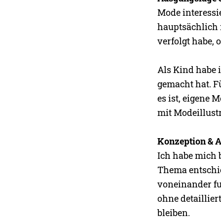
Mode interessi
hauptsächlich 
verfolgt habe, o
Als Kind habe i
gemacht hat. F
es ist, eigene 
mit Modeillust
Konzeption & A
Ich habe mich 
Thema entschie
voneinander fu
ohne detaillier
bleiben.