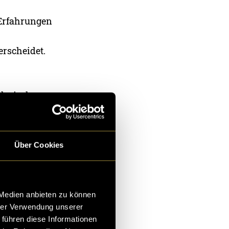
e Erfahrungen
erscheidet.
echnisch
e Figur
onen jeweils
Über Cookies
ten und
 ich
 Medien anbieten zu können
In der Farb-
hrer Verwendung unserer
wie mit
 führen diese Informationen