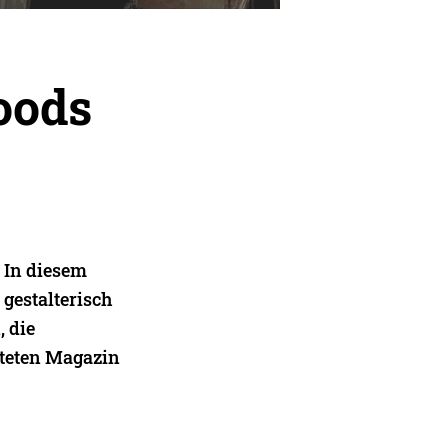
oods
. In diesem
 gestalterisch
, die
lteten Magazin