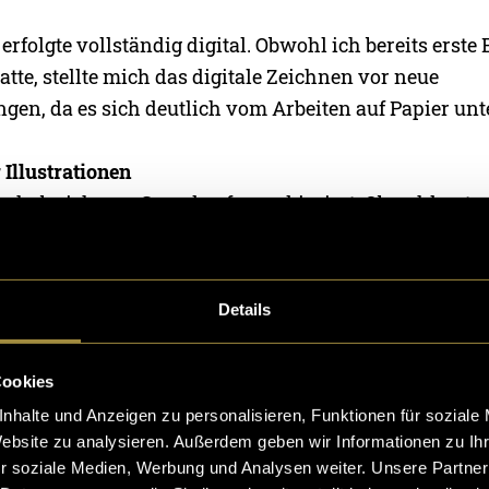
rfolgte vollständig digital. Obwohl ich bereits erst
atte, stellte mich das digitale Zeichnen vor neue
gen, da es sich deutlich vom Arbeiten auf Papier unt
Illustrationen
ks habe ich von Grund auf neu skizziert. Obwohl es t
n wäre, ein Basis-Model zu verwenden, habe ich jed
zeichnet. Mir war wichtig, dass Haltung und Proporti
en.
Details
beitete ich mit vielen Ebenen, sodass Kleidung, Schat
Cookies
nnt bearbeitet werden konnten. Für die Skizzen nutzte
nhalte und Anzeigen zu personalisieren, Funktionen für soziale
en 6B-Stift, den HB-Bleistift und den Narinder-Stift. 
Website zu analysieren. Außerdem geben wir Informationen zu I
ngsphase arbeitete ich vor allem mit Rundpinseln so
r soziale Medien, Werbung und Analysen weiter. Unsere Partner
ush- und Mischpinseln.