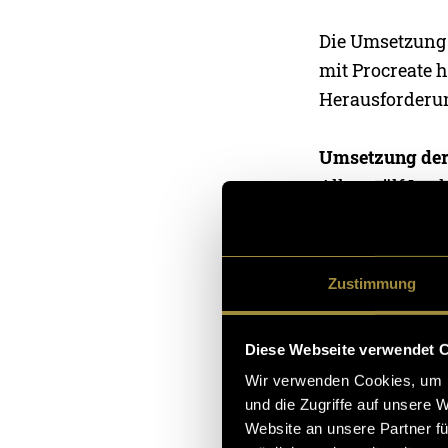
Die Umsetzung e
mit Procreate h
Herausforderun
Umsetzung der 
Alle zwölf Loo
möglich gewese
individuell ge
zum Look pass
Zustimmung
In Procreate ar
Diese Webseite verwendet 
Texturen getre
Wir verwenden Cookies, um I
hauptsächlich d
und die Zugriffe auf unsere 
und Schattieru
Website an unsere Partner fü
weichen Airbr