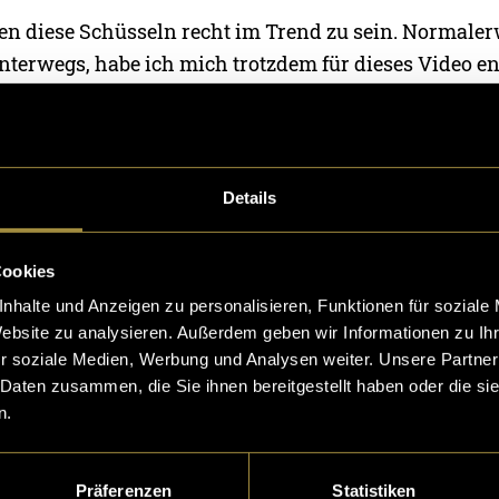
nen diese Schüsseln recht im Trend zu sein. Normale
nterwegs, habe ich mich trotzdem für dieses Video en
on Mahlzeit von Herzen liebe.
 war ich bereits für einige Tage in Wien und habe mi
t verliebt. Nun begab ich mich im Frühling 2026 für
Details
atte viel Zeit, viele verschiedene Lokale zu testen 
zu bewerten.
Cookies
nhalte und Anzeigen zu personalisieren, Funktionen für soziale
ch auf fünf Lokale ein. Drei davon waren ein absolut
Website zu analysieren. Außerdem geben wir Informationen zu I
 sind, welche bis zu zehn Filialen in der Stadt haben.
r soziale Medien, Werbung und Analysen weiter. Unsere Partner
 mit offenen Augen durch die Stadt läuft, trifft sie an
 Daten zusammen, die Sie ihnen bereitgestellt haben oder die s
n.
nu» und «Fat Monk». Ausserdem besuchte ich zwei kl
rken: «Salad Jungle» und «Be Fresh». Durch ihre ho
en bin ich auf die letzten beiden gestossen.
Präferenzen
Statistiken