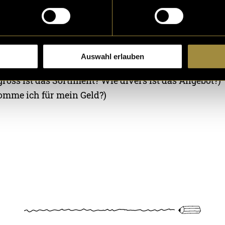
erlegen entschied ich mich für folgendes Bewertun
ch die Rangliste erstellte:
s lecker? Ist es frisch?)
Auswahl erlauben
ist das Lokal eingerichtet? Fühle ich mich wohl?)
ross ist das Sortiment? Wie divers ist das Angebot?)
omme ich für mein Geld?)