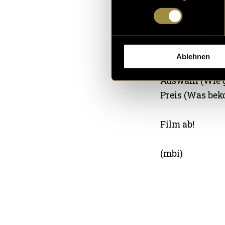
Nach langem Üb
anhand dessen i
Geschmack (Ist e
Ablehnen
Lokalität (Wie 
Auswahl (Wie g
Preis (Was bek
Film ab!
(mbi)