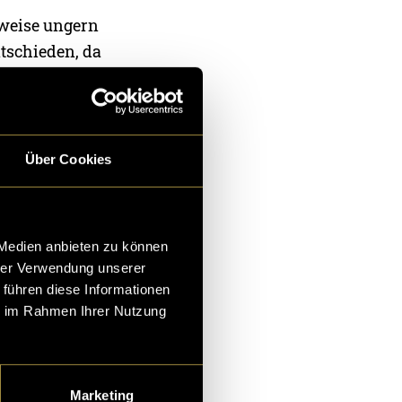
rweise ungern
tschieden, da
ch in die
 zwei Wochen
Über Cookies
und
 Medien anbieten zu können
es Muss, da es
hrer Verwendung unserer
 Sie sind
 führen diese Informationen
. Dazu zähle ich
ie im Rahmen Ihrer Nutzung
eine
hen Google-
Marketing