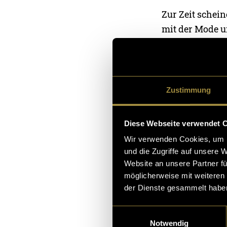
Zur Zeit schei
mit der Mode u
ich diese Art v
Letzten Sommer
Bowls der Stad
Zustimmung
nach Wien und h
anschliessend 
Diese Webseite verwendet 
Wir verwenden Cookies, um I
Im Video gehe i
und die Zugriffe auf unsere 
grössere Ketten
Website an unsere Partner fü
überall und wer
möglicherweise mit weiteren
der Dienste gesammelt habe
«Apapika», «Ho
unabhängige Ma
Einwilligungsauswahl
Maps-Bewertung
Notwendig