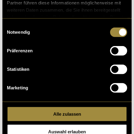
Partner führen diese Informationen möglicherweise mit
weiteren Daten zusammen, die Sie ihnen bereitgestellt
haben oder die sie im Rahmen Ihrer Nutzung der Dienste
gesammelt haben.
Einwilligungsauswahl
Notwendig
Präferenzen
Editieres Bild
Statistiken
Marketing
Auch der Schneeleopard zeigte sich an einem
Nachmittag in lässiger Laune. Leider reichte der Zoom
vom Objektiv meiner Sony A7 3 nicht, um ihn noch
näher abzulichten.
Alle zulassen
Auswahl erlauben