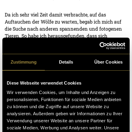
Da ich sehr viel Zeit damit verbrachte, auf das
Auftauchen der Wölfe zu warten, begab ich mich auf
die Suche nach anderen spannenden und fotogenen
Tieren. So habe ich herausgefunden, dass sich
beispielsweise Robben sehr gerne ins Blitzlicht werfen.
Im grossen Wasserpool des Tierparks zeigten die
putzigen Tiere ihre Akrobatikkünste im und unter
Zustimmung
Details
Über Cookies
Wasser. Das Bearbeiten von Wasser hat sich dann
aber als gar nicht so einfach herausgestellt. Vor allem,
da das Fell der Robben so gefleckt und gefärbt ist, dass
Diese Webseite verwendet Cookies
sie im Wasser getarnt werden.
Wir verwenden Cookies, um Inhalte und Anzeigen zu
personalisieren, Funktionen für soziale Medien anbieten
zu können und die Zugriffe auf unsere Website zu
analysieren. Außerdem geben wir Informationen zu Ihrer
Verwendung unserer Website an unsere Partner für
soziale Medien, Werbung und Analysen weiter. Unsere