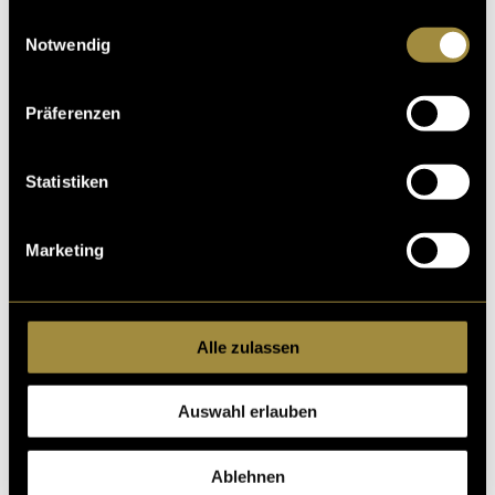
gesammelt haben.
Einwilligungsauswahl
Notwendig
Präferenzen
Kritik
Statistiken
Ähnliche Artikel
Marketing
Alle zulassen
Auswahl erlauben
Ablehnen