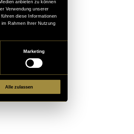
 Medien anbieten zu können
n hinter den
hrer Verwendung unserer
positiven
 führen diese Informationen
t
ie im Rahmen Ihrer Nutzung
Marketing
Alle zulassen