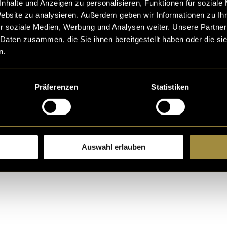
nhalte und Anzeigen zu personalisieren, Funktionen für soziale
lerische Wahl, um die Bedeutung und die Geschichte
Website zu analysieren. Außerdem geben wir Informationen zu I
stärken. Die Verwendung von lebendigen Farben und 
r soziale Medien, Werbung und Analysen weiter. Unsere Partner
arauf ab, die positiven Emotionen und die Dankbarkei
 Daten zusammen, die Sie ihnen bereitgestellt haben oder die s
die ich für diese Personen empfinde.
n.
te:
Not Alone
Präferenzen
Statistiken
Auswahl erlauben