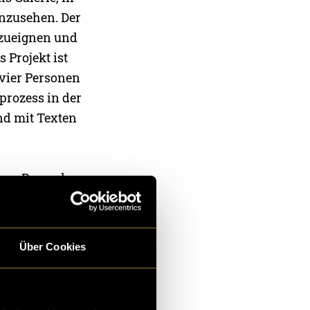
anzusehen. Der
nzueignen und
 Projekt ist
n vier Personen
prozess in der
nd mit Texten
gen. Besonders
fieren selbst
wie Belichtung,
 emotionalen
Über Cookies
gen wollte.
en, war eine