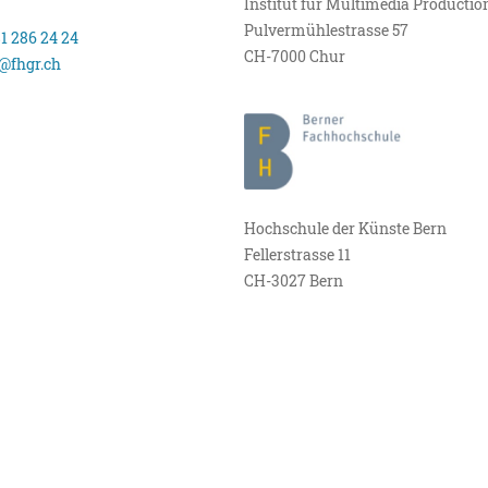
Institut für Multimedia Productio
Pulvermühlestrasse 57
81 286 24 24
CH-7000 Chur
@fhgr.ch
Hochschule der Künste Bern
Fellerstrasse 11
CH-3027 Bern