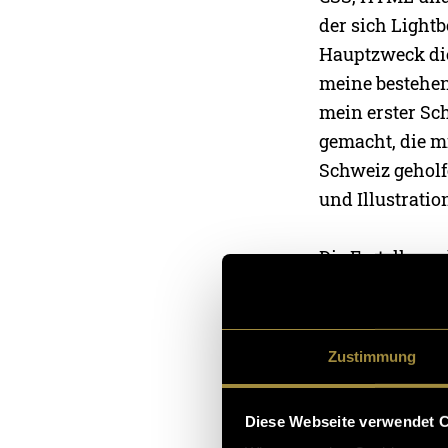
der sich Light
Hauptzweck die
meine bestehend
mein erster Sch
gemacht, die m
Schweiz geholf
und Illustrati
Die Erstellung
die Implementi
war eine wertv
Fokus und Komp
Zustimmung
Ausdruck und d
Diese Webseite verwendet 
Die Entscheidun