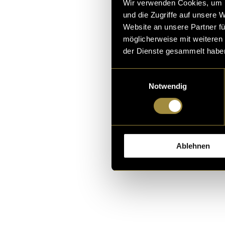
Wir verwenden Cookies, um I
bewusste künst
und die Zugriffe auf unsere 
Bildern zu ver
Website an unsere Partner fü
Worten zielt d
möglicherweise mit weiteren
auszudrücken, 
der Dienste gesammelt habe
Einwilligungsauswahl
Link zur Websi
Notwendig
(pru)
Ablehnen