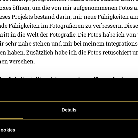
boxes öffnen, um die von mir aufgenommenen Fotos 
ses Projekts bestand darin, mir neue Fähigkeiten a
e Fähigkeiten im Fotografieren zu verbessern. Dieses
ritt in die Welt der Fotografie. Die Fotos habe ich vo
ir sehr nahe stehen und mir bei meinem Integrations
en haben. Zusätzlich habe ich die Fotos retuschiert u
onen versehen.
 der Subsite stellte mich vor mehrere Herausforderun
erung von Lightboxes war anspruchsvoll. Das Fotogra
olle Lernkurve, da ich nicht nur technische Aspekte 
osition berücksichtigen musste, sondern auch den
Details
ie Persönlichkeit der fotografierten Personen einfan
Cookies
g, die Fotos mit Texten und Illustrationen zu verseh