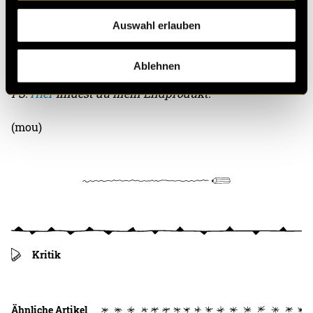
ganzen Website über den Haufen wirft, nicht
verzweifeln! Was ist nämlich das erste, was du in so
Auswahl erlauben
einer Situation machen solltest? Richtig! You try to fix
it!
Ablehnen
PS:
Hier
findest du mein Endprodukt.
(mou)
Kritik
Ähnliche Artikel