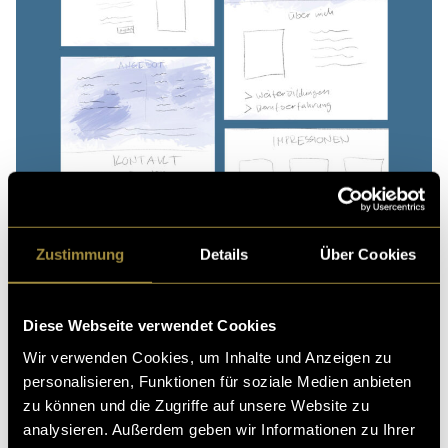
Zustimmung
Details
Über Cookies
Wireframes
Diese Webseite verwendet Cookies
Wir verwenden Cookies, um Inhalte und Anzeigen zu
personalisieren, Funktionen für soziale Medien anbieten
Step 4 – Domain und Hosting
zu können und die Zugriffe auf unsere Website zu
Die Domain kaufen und das Hosting einrichten.
analysieren. Außerdem geben wir Informationen zu Ihrer