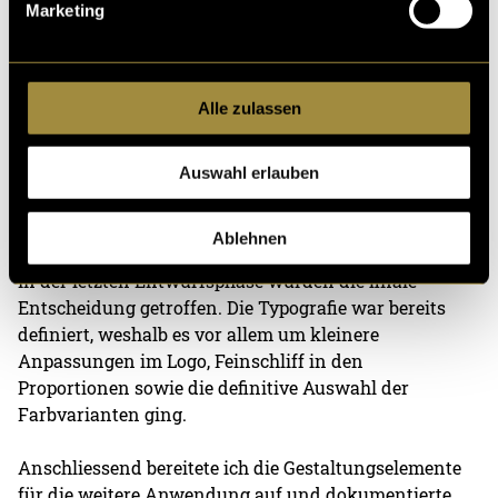
Marketing
Alle zulassen
Auswahl erlauben
Entwurfsphase 3
Ablehnen
In der letzten Entwurfsphase wurden die finale
Entscheidung getroffen. Die Typografie war bereits
definiert, weshalb es vor allem um kleinere
Anpassungen im Logo, Feinschliff in den
Proportionen sowie die definitive Auswahl der
Farbvarianten ging.
Anschliessend bereitete ich die Gestaltungselemente
für die weitere Anwendung auf und dokumentierte