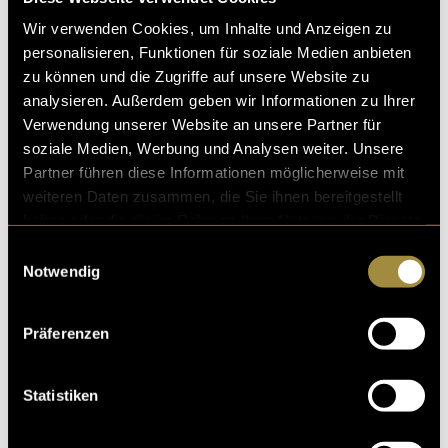
Wir verwenden Cookies, um Inhalte und Anzeigen zu
Entwurfsphase 2
personalisieren, Funktionen für soziale Medien anbieten
Nach der ersten Präsentation entschieden sich die
zu können und die Zugriffe auf unsere Website zu
Gründerinnen für eine Mischung aus beiden
analysieren. Außerdem geben wir Informationen zu Ihrer
Designrichtungen. Daraufhin entwickelte ich die
Verwendung unserer Website an unsere Partner für
Gestaltung weiter und kombinierte Elemente aus
soziale Medien, Werbung und Analysen weiter. Unsere
beiden Ansätzen zu einem neuen visuellen System.
Partner führen diese Informationen möglicherweise mit
weiteren Daten zusammen, die Sie ihnen bereitgestellt
In dieser Phase entstanden die finalen Versionen der
haben oder die sie im Rahmen Ihrer Nutzung der Dienste
Symbole, zwei unterschiedliche Farbvarianten sowie
gesammelt haben.
Einwilligungsauswahl
zahlreiche typografische Experimente.
Notwendig
Präferenzen
Statistiken