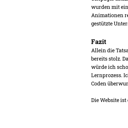
wurden mit ein
Animationen re
gestützte Unte
Fazit
Allein die Tats
bereits stolz. 
würde ich scho
Lernprozess. I
Coden überwu
Die Website ist