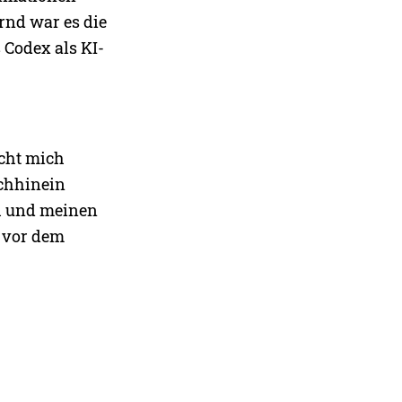
rnd war es die
 Codex als KI-
acht mich
achhinein
h und meinen
t vor dem