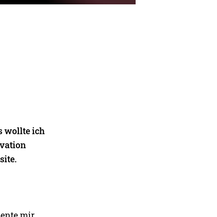
s wollte ich
ivation
site.
iente mir