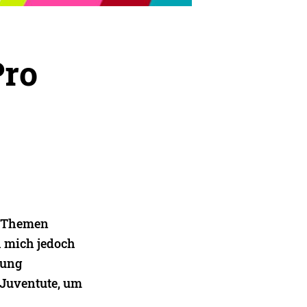
Pro
e Themen
h mich jedoch
dung
 Juventute, um