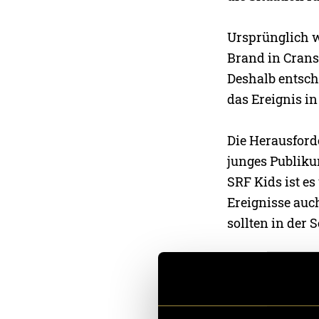
Ursprünglich w
Brand in Crans
Deshalb entsch
das Ereignis i
Die Herausford
junges Publikum
SRF Kids ist es
Ereignisse auc
sollten in der
Um zusätzliche
ein Interview m
passiert ist, 