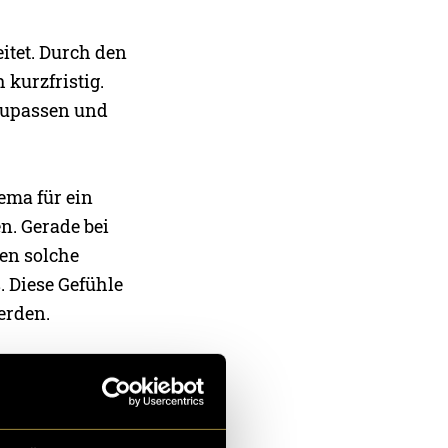
itet. Durch den
kurzfristig.
nzupassen und
ema für ein
n. Gerade bei
sen solche
. Diese Gefühle
erden.
ich kurzfristig
rklären, was
iche Ängste