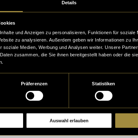
n. Das Interview half dabei, die Perspektive von Kind
Details
d konkrete Fragen verständlich zu beantworten.
Cookies
drucks gelang es, die Sendungen aktuell sowie ruhig 
nhalte und Anzeigen zu personalisieren, Funktionen für soziale
u gestalten. Gerade die spontane Anpassung zeigte mi
Website zu analysieren. Außerdem geben wir Informationen zu I
d schnelle journalistische Entscheidungen im Live Rad
r soziale Medien, Werbung und Analysen weiter. Unsere Partner
 Daten zusammen, die Sie ihnen bereitgestellt haben oder die s
n.
 können unter folgendem Link nachgehört
//www.srf.ch/audio/srf-kids-im-radio/mit-deiner-lie
?id=AUDI20260110_NR_0036
Präferenzen
Statistiken
f.ch/audio/srf-kids-im-radio/wenn-nachrichten-tr
11_NR_0037
Auswahl erlauben