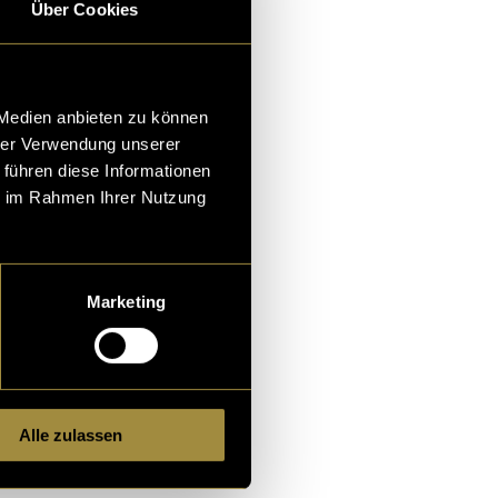
ern stärker
Über Cookies
und
 Medien anbieten zu können
r, wie wichtig
hrer Verwendung unserer
io Alltag sind.
 führen diese Informationen
ie im Rahmen Ihrer Nutzung
blingsmusik-
Marketing
aurig-machen?
Alle zulassen