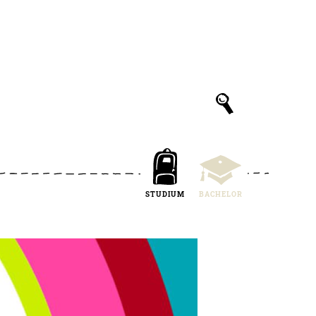
STUDIUM
BACHELOR