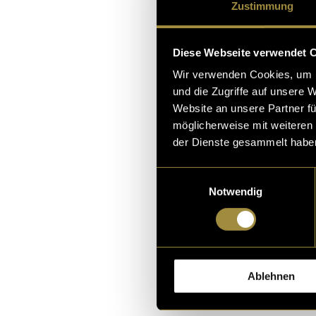
ernst zu nehme
Zustimmung
mitzudenken un
Diese Webseite verwendet 
Trotz des Zeit
Wir verwenden Cookies, um I
verständlich z
und die Zugriffe auf unsere 
Flexibilität un
Website an unsere Partner fü
möglicherweise mit weiteren
der Dienste gesammelt habe
Die Sendungen
werden:
https:
Einwilligungsauswahl
ins-neue-jahr
Notwendig
https://www.sr
id=AUDI202601
Ablehnen
(mmi)