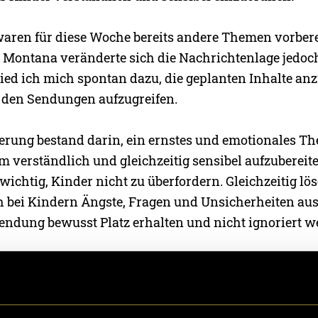
aren für diese Woche bereits andere Themen vorbere
 Montana veränderte sich die Nachrichtenlage jedoch 
ied ich mich spontan dazu, die geplanten Inhalte a
n den Sendungen aufzugreifen.
erung bestand darin, ein ernstes und emotionales Th
 verständlich und gleichzeitig sensibel aufzubereite
 wichtig, Kinder nicht zu überfordern. Gleichzeitig lö
h bei Kindern Ängste, Fragen und Unsicherheiten aus
 Sendung bewusst Platz erhalten und nicht ignoriert w
 Einordnung in die Sendung zu bringen, organisierte 
it Pro Juventute. Ziel war es, Kindern nicht nur zu e
sondern ihnen auch Sicherheit zu vermitteln und mögl