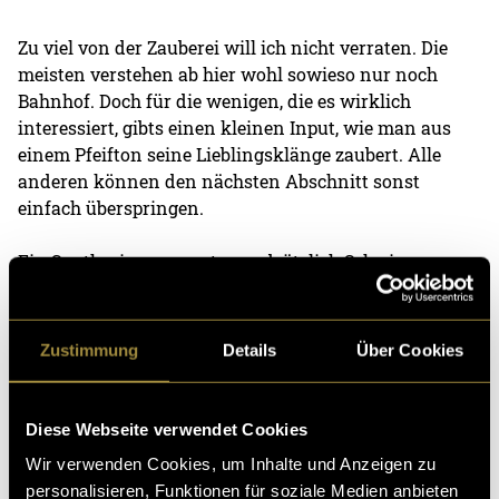
Zu viel von der Zauberei will ich nicht verraten. Die
meisten verstehen ab hier wohl sowieso nur noch
Bahnhof. Doch für die wenigen, die es wirklich
interessiert, gibts einen kleinen Input, wie man aus
einem Pfeifton seine Lieblingsklänge zaubert. Alle
anderen können den nächsten Abschnitt sonst
einfach überspringen.
Ein Synthesizer erzeugt grundsätzlich Schwingungen.
Das ist schlussendlich nichts anderes als ein Pfeifton
zum Beispiel. Mit einem Sampler, wie er in der DAW
Ableton Live anzufinden ist, lässt sich solch ein Ton in
Zustimmung
Details
Über Cookies
der Tonhöhe verändern, also transponieren. Mit
einem Saturator lassen sich dann Obertöne einer
Grundschwingung erzeugen. Das funktioniert so
Diese Webseite verwendet Cookies
ähnlich wie ein Verstärker für eine Gitarre. Dieser
Wir verwenden Cookies, um Inhalte und Anzeigen zu
verzerrt das Eingangssignal. Mit Kompressoren,
personalisieren, Funktionen für soziale Medien anbieten