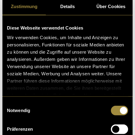
lebendige Bilder zu kreieren. Dieses Projekt war für
Zustimmung
Details
Über Cookies
mich eine spannende und lehrreiche Erfahrung, die
sowohl meine fotografischen Fähigkeiten als auch
mein Verständnis für die Zusammenarbeit im
Diese Webseite verwendet Cookies
kreativen Bereich vertieft hat.
Wir verwenden Cookies, um Inhalte und Anzeigen zu
personalisieren, Funktionen für soziale Medien anbieten
(vha)
zu können und die Zugriffe auf unsere Website zu
analysieren. Außerdem geben wir Informationen zu Ihrer
Verwendung unserer Website an unsere Partner für
soziale Medien, Werbung und Analysen weiter. Unsere
Partner führen diese Informationen möglicherweise mit
weiteren Daten zusammen, die Sie ihnen bereitgestellt
haben oder die sie im Rahmen Ihrer Nutzung der Dienste
gesammelt haben.
Kritik
Einwilligungsauswahl
Notwendig
Ähnliche Artikel
Präferenzen