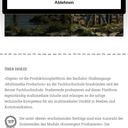
Ablehnen
ÜBER DIGEZZ
«Digezz» ist die Produktionsplattform des Bachelor-Studiengangs
«Multimedia Production» an der Fachhochschule Graubünden und der
Berner Fachhochschule. Studierende produzieren auf dieser Plattform
eigenständig multimediale Inhalte und erlangen so die nötige
technische Kompetenz für ein multimediales Umfeld in Medien und
Kommunikation.
Die unter «Beste» erscheinenden Beiträge sind eine Auswahl der
Dozierenden des Moduls «Konvergent Produzieren». Die