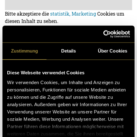
Bitte akzeptiere die
statistik, Marketing
Cookies um
diesen Inhalt zu sehen.
Zustimmung
Details
Über Cookies
Diese Webseite verwendet Cookies
Wir verwenden Cookies, um Inhalte und Anzeigen zu
personalisieren, Funktionen für soziale Medien anbieten
zu können und die Zugriffe auf unsere Website zu
analysieren. Außerdem geben wir Informationen zu Ihrer
Bitte akzeptiere die
statistik, Marketing
Cookies um
Verwendung unserer Website an unsere Partner für
diesen Inhalt zu sehen.
soziale Medien, Werbung und Analysen weiter. Unsere
Partner führen diese Informationen möglicherweise mit
weiteren Daten zusammen, die Sie ihnen bereitgestellt