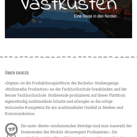
ÜBER DIGEZZ
«Digezz» ist die Produktionsplattform des Bachelor-Studiengangs
«Multimedia Production» an der Fachhochschule Graubünden und der
Berner Fachhochschule. Studierende produzieren auf dieser Plattform
eigenständig multimediale Inhalte und erlangen so die nötige
technische Kompetenz für ein multimediales Umfeld in Medien und
Kommunikation.
Die unter «Beste» erscheinenden Beiträge sind eine Auswahl der
Dozierenden des Moduls «Konvergent Produzieren». Die