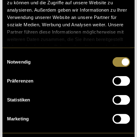
zu können und die Zugriffe auf unsere Website zu
Plattform
analysieren. Außerdem geben wir Informationen zu Ihrer
Verwendung unserer Website an unsere Partner für
Railtails ist auf Cargo aufgebaut und veröffentlicht.
soziale Medien, Werbung und Analysen weiter. Unsere
Cargo bot die nötige gestalterische Kontrolle, um das
Partner führen diese Informationen möglicherweise mit
visuelle Erscheinungsbild konsequent umzusetzen,
weiteren Daten zusammen, die Sie ihnen bereitgestellt
ohne auf komplexe Eigenentwicklung und Codierung
haben oder die sie im Rahmen Ihrer Nutzung der Dienste
angewiesen zu sein. Damit der Fokus ganz auf dem
gesammelt haben.
Einwilligungsauswahl
Gestalten liegen konnte.
Notwendig
Hier gehts zur Webseite:
Railtails
Präferenzen
(mmi)
Statistiken
Marketing