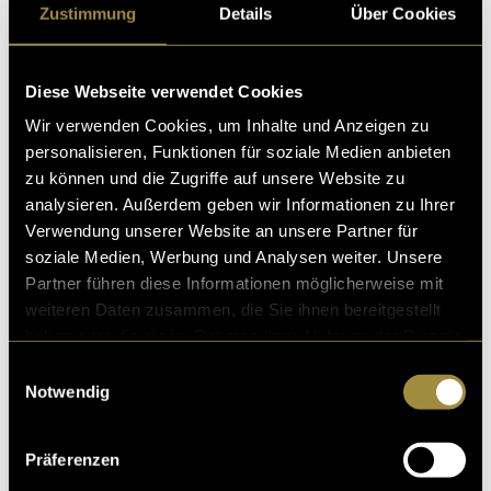
ausgespielt. Spot 1 wurde nicht ausgespielt, da er
Zustimmung
Details
Über Cookies
letztlich dem Dorffest-Komitee vom Stil her nicht
gefiel. Über die fünf Tage verteilt gab es insgesamt
zwölf Zeitfenster, in denen jeweils einer der Spots
Diese Webseite verwendet Cookies
ausgespielt wurde.
Wir verwenden Cookies, um Inhalte und Anzeigen zu
personalisieren, Funktionen für soziale Medien anbieten
(mmi)
zu können und die Zugriffe auf unsere Website zu
analysieren. Außerdem geben wir Informationen zu Ihrer
Verwendung unserer Website an unsere Partner für
soziale Medien, Werbung und Analysen weiter. Unsere
Partner führen diese Informationen möglicherweise mit
weiteren Daten zusammen, die Sie ihnen bereitgestellt
haben oder die sie im Rahmen Ihrer Nutzung der Dienste
Kritik
gesammelt haben.
Einwilligungsauswahl
Notwendig
Ähnliche Artikel
Präferenzen