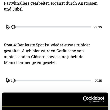
Partyknallers gearbeitet, ergänzt durch Anstossen
und Jubel.
-00:15
Play
Spot 4
: Der letzte Spot ist wieder etwas ruhiger
gestaltet. Auch hier wurden Geräusche von
anstossenden Gläsern sowie eine jubelnde
Menschenmenge eingesetzt.
-00:15
Play
Die Spots 2, 3 und 4 wurden vor und während des
Dorffests vom 2. bis 6. Juni im Radio Argovia