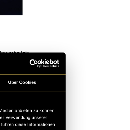
bei arbeitete
zu machen und
k zu
Über Cookies
törende
dus sowie mit
 Medien anbieten zu können
ch nutzte ich
hrer Verwendung unserer
 Reflexionen
 führen diese Informationen