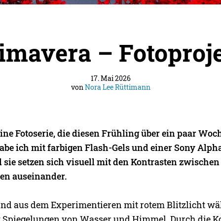
imavera – Fotoproj
17. Mai 2026
von
Nora Lee Rüttimann
eine Fotoserie, die diesen Frühling über ein paar Wo
 habe ich mit farbigen Flash-Gels und einer Sony Alph
d sie setzen sich visuell mit den Kontrasten zwischen
en auseinander.
tand aus dem Experimentieren mit rotem Blitzlicht w
t Spiegelungen von Wasser und Himmel. Durch die K