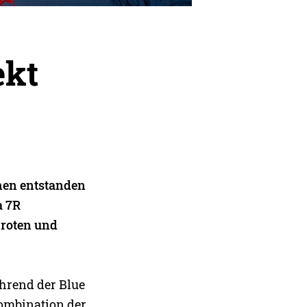
ekt
chen entstanden
a 7R
 roten und
ährend der Blue
ombination der