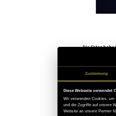
Die Fotos habe 
ich viel mit M
einzelne Bildbe
entwickeln, we
Zustimmung
Die finale Bear
Diese Webseite verwendet 
Elemente aus d
Wir verwenden Cookies, um I
Gaussian Blur, 
und die Zugriffe auf unsere 
Threshold-Anpa
Website an unsere Partner fü
und Wassertrop