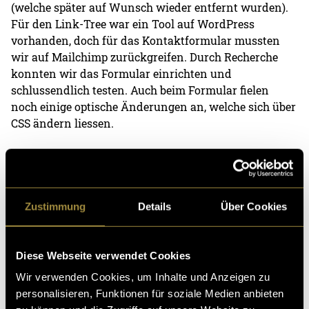
(welche später auf Wunsch wieder entfernt wurden).
Für den Link-Tree war ein Tool auf WordPress
vorhanden, doch für das Kontaktformular mussten
wir auf Mailchimp zurückgreifen. Durch Recherche
konnten wir das Formular einrichten und
schlussendlich testen. Auch beim Formular fielen
noch einige optische Änderungen an, welche sich über
CSS ändern liessen.
Zu diesem Zeitpunkt war die Site online, jedoch nicht
indexiert. Da ich zum ersten Mal eine Seite von Grund
auf erstellte, musste ich mich über die Indexierung
über Google schlau machen. Die Google Search Console
Zustimmung
Details
Über Cookies
behütete die Geheimnisse der Indexierung und der
gelobten SEO. Mit ordentlich Recherche verschafften
wir uns einen Überblick über das Thema und nach
Diese Webseite verwendet Cookies
einigen Tagen funktionierte alles mehr oder weniger.
Wir verwenden Cookies, um Inhalte und Anzeigen zu
In der GSC fanden sich ausserdem Tips zur
personalisieren, Funktionen für soziale Medien anbieten
Optimierung der Website, auf Performanceseite und