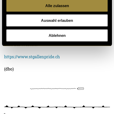
Überarbeitung nicht mehr viel getan. Das lag
Alle zulassen
ausserdem auch daran, dass der Verein zuerst
wachsen und die Organisationsstruktur festlegen
musste. In der Zukunft wir die Website sicherlich
Auswahl erlauben
geupgradet und ich freue mich bereits auf diesen
Augenblick und auf einen bunten Event in St.Gallen.
Ablehnen
Link zur Website:
https://www.stgallenpride.ch
(dbo)