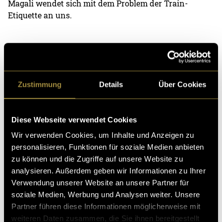
Magali wendet sich mit dem Problem der Train-
Etiquette an uns.
Bitte akzeptiere die
statistik, Marketing
Cookies um
diesen Inhalt zu sehen.
Zustimmung
Details
Über Cookies
Episode 4: Fridolin
Fridolin ist der wunderbare Regenschirm von Kevin.
Diese Webseite verwendet Cookies
Doch er bringt auch das eine oder andere Problem mit
Wir verwenden Cookies, um Inhalte und Anzeigen zu
sich. Probleme, die wohl jeder von uns schon mal
personalisieren, Funktionen für soziale Medien anbieten
gehabt hat.
zu können und die Zugriffe auf unsere Website zu
analysieren. Außerdem geben wir Informationen zu Ihrer
Verwendung unserer Website an unsere Partner für
Bitte akzeptiere die
statistik, Marketing
Cookies um
soziale Medien, Werbung und Analysen weiter. Unsere
diesen Inhalt zu sehen.
Partner führen diese Informationen möglicherweise mit
weiteren Daten zusammen, die Sie ihnen bereitgestellt