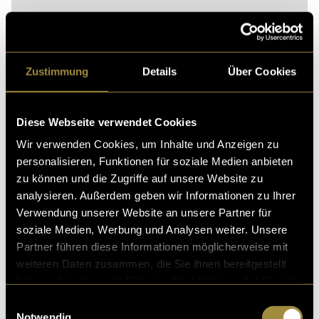
Zustimmung
Details
Über Cookies
Bitte akzeptiere die
statistik, Marketing
Cookies um
diesen Inhalt zu sehen.
Diese Webseite verwendet Cookies
In der Nachbearbeitung habe ich Farbtemperatur,
Wir verwenden Cookies, um Inhalte und Anzeigen zu
Kontrast und Belichtung etwas angepasst und
personalisieren, Funktionen für soziale Medien anbieten
vereinheitlicht. Bei manchen Bildern musste ich eine
zu können und die Zugriffe auf unsere Website zu
Lampe im Hintergrund retuschieren.
analysieren. Außerdem geben wir Informationen zu Ihrer
Verwendung unserer Website an unsere Partner für
(vha)
soziale Medien, Werbung und Analysen weiter. Unsere
Partner führen diese Informationen möglicherweise mit
weiteren Daten zusammen, die Sie ihnen bereitgestellt
haben oder die sie im Rahmen Ihrer Nutzung der Dienste
gesammelt haben.
Einwilligungsauswahl
Notwendig