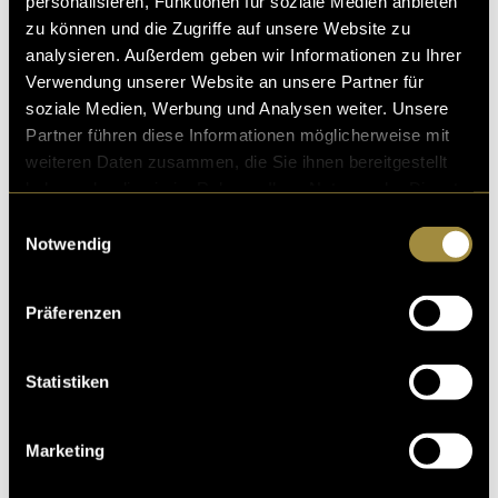
personalisieren, Funktionen für soziale Medien anbieten
Fakten für Interessierte
zu können und die Zugriffe auf unsere Website zu
analysieren. Außerdem geben wir Informationen zu Ihrer
Meine Renderzeiten beliefen sich auf zwischen
Verwendung unserer Website an unsere Partner für
2 Stunden und 6 Stunden für die finalen Bilder.
soziale Medien, Werbung und Analysen weiter. Unsere
Für das Erstellen und Rendern der Szenen
Partner führen diese Informationen möglicherweise mit
benutze ich einen MacBook Pro M1 Max
weiteren Daten zusammen, die Sie ihnen bereitgestellt
haben oder die sie im Rahmen Ihrer Nutzung der Dienste
Die benutze Sampling-Raten befanden sich
gesammelt haben.
Einwilligungsauswahl
zwischen 400 und 900 (+ Denoiser)
Notwendig
Die Bilder sind erhältlich unter:
https://plakativ.store/collections/marius-wickli
Präferenzen
(bas)
Statistiken
Marketing