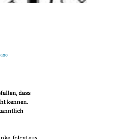
saxo
n
fallen, dass
cht kennen.
kanntlich
nke. folget eus