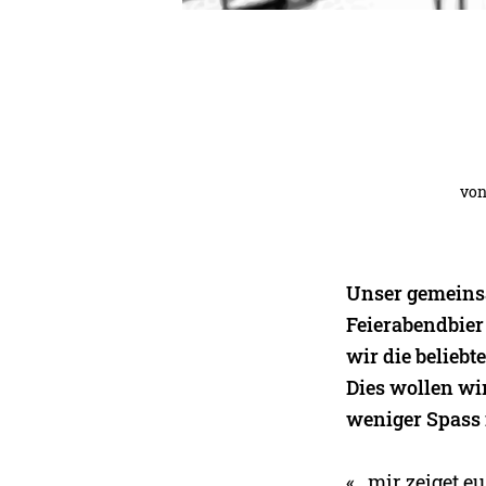
vo
Unser gemeinsa
Feierabendbier 
wir die beliebt
Dies wollen wi
weniger Spass 
«…mir zeiget eu