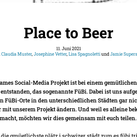
Place to Beer
11. Juni 2021
n
Claudia Muster
,
Josephine Vetter
,
Lisa Spagnoletti
und
Jamie Super
mes Social-Media Projekt ist bei einem gemütliche
entstanden, das sogenannte FüBi. Dabei ist uns aufge
en FüBi-Orte in den unterschiedlichen Städten gar ni
r mit unserem Projekt ändern. Und weil es alleine be
macht, möchten wir dies gemeinsam mit euch teilen.
 die gmüetlichste plätz i schwizer städt zum es fübi tri