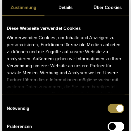
Zustimmung
Details
Über Cookies
Diese Webseite verwendet Cookies
Wir verwenden Cookies, um Inhalte und Anzeigen zu
personalisieren, Funktionen für soziale Medien anbieten
zu können und die Zugriffe auf unsere Website zu
Das letzte der Perpetuum Mobiles, welche ich erstellt
analysieren. Außerdem geben wir Informationen zu Ihrer
habe, erfüllt mich sehr. Ich brauchte auch eine Weile,
Verwendung unserer Website an unsere Partner für
bis es so aussieht, da es auch hier Schwierigkeiten gab.
soziale Medien, Werbung und Analysen weiter. Unsere
Schlussendlich finde ich es ein gelungenes Resultat
Partner führen diese Informationen möglicherweise mit
und das schönste von den vieren.
weiteren Daten zusammen, die Sie ihnen bereitgestellt
haben oder die sie im Rahmen Ihrer Nutzung der Dienste
gesammelt haben.
Einwilligungsauswahl
Notwendig
Präferenzen