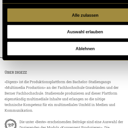
Alle zulassen
Auswahl erlauben
Ablehnen
ÜBER DIGEZZ
«Digezz» ist die Produktionsplattform des Bachelor-Studiengangs
«Multimedia Production» an der Fachhochschule Graubünden und der
Berner Fachhochschule. Studierende produzieren auf dieser Plattform
eigenständig multimediale Inhalte und erlangen so die nötige
technische Kompetenz für ein multimediales Umfeld in Medien und
Kommunikation.
Die unter «Beste» erscheinenden Beiträge sind eine Auswahl der
Dozierenden des Moduls «Konvergent Produzieren». Die