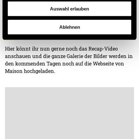
kurze Schnitte zu setzen und gezielt Transitions
Auswahl erlauben
einzubauen, um dem Video mehr Dynamik zu
verleihen. Mein Ziel war es, die Energie und Stimmung
des Abends so lebendig wie möglich einzufangen und
Ablehnen
für die Zuschauer greifbar zu machen.
Hier könnt ihr nun gerne noch das Recap-Video
anschauen und die ganze Galerie der Bilder werden in
den kommenden Tagen noch auf die Webseite von
Maison hochgeladen.