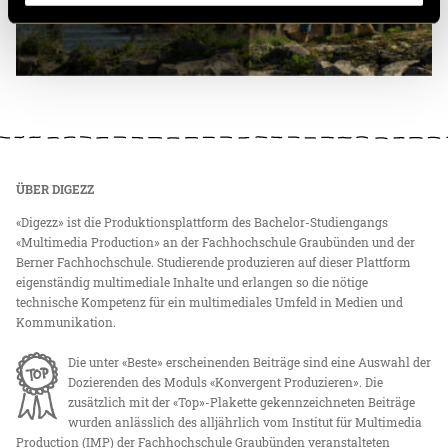
ÜBER DIGEZZ
«Digezz» ist die Produktionsplattform des Bachelor-Studiengangs
«Multimedia Production» an der Fachhochschule Graubünden und der
Berner Fachhochschule. Studierende produzieren auf dieser Plattform
eigenständig multimediale Inhalte und erlangen so die nötige
technische Kompetenz für ein multimediales Umfeld in Medien und
Kommunikation.
Die unter «Beste» erscheinenden Beiträge sind eine Auswahl der
Dozierenden des Moduls «Konvergent Produzieren». Die
zusätzlich mit der «Top»-Plakette gekennzeichneten Beiträge
wurden anlässlich des alljährlich vom Institut für Multimedia
Production (IMP) der Fachhochschule Graubünden veranstalteten