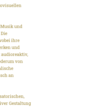
iovisuellen
r Musik und
 Die
obei ihre
werken und
t audioreaktiv,
iederum von
lische
usch an
satorischen,
iver Gestaltung