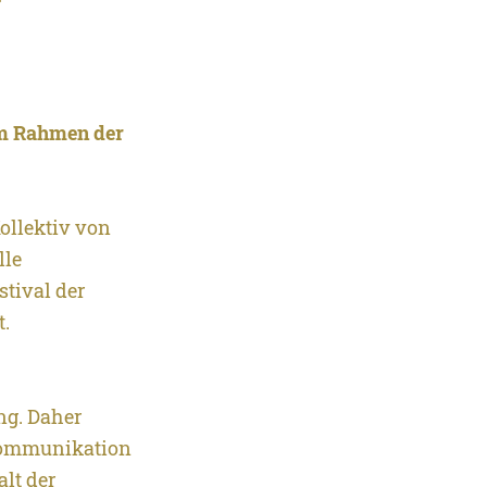
 im Rahmen der
ollektiv von
lle
stival der
t.
ng. Daher
 Kommunikation
lt der