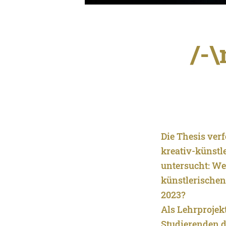
/-\
Die Thesis verf
kreativ-künstl
untersucht: Wel
künstlerischen 
2023?
Als Lehrprojek
Studierenden di