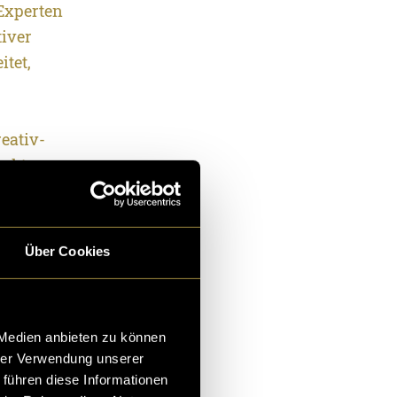
Experten
tiver
itet,
reativ-
rukt
d untersuchten
ation,
l die
Über Cookies
chen Befragten
sgesamt
he Faktoren
 Medien anbieten zu können
 und die
hrer Verwendung unserer
rausforderungen
 führen diese Informationen