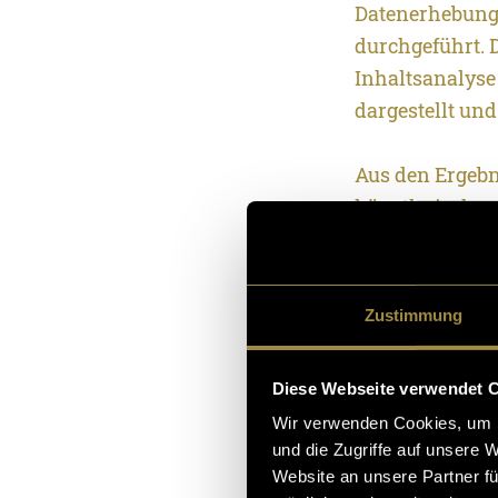
Datenerhebung 
durchgeführt. D
Inhaltsanalyse
dargestellt und 
Aus den Ergebni
künstlerischen
unterschiedlich
Einflussfaktore
Zusammenarbei
Zustimmung
Gewichtung, B
oft variiert, 
Diese Webseite verwendet 
werden die Zu
Wir verwenden Cookies, um I
kontextualisie
und die Zugriffe auf unsere 
Perspektivenvi
Website an unsere Partner fü
werden primär