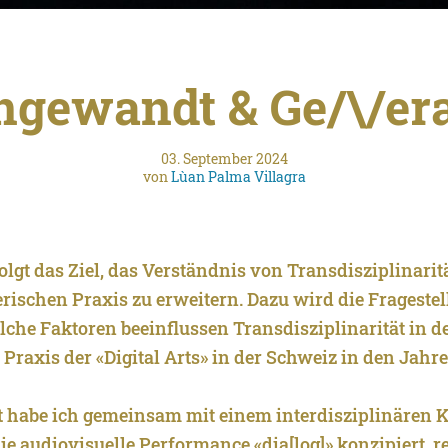
ngewandt & Ge/\/er
03. September 2024
von
Lùan Palma Villagra
olgt das Ziel, das Verständnis von Transdisziplinaritä
erischen Praxis zu erweitern. Dazu wird die Frageste
che Faktoren beeinflussen Transdisziplinarität in de
Praxis der «Digital Arts» in der Schweiz in den Jahre
t habe ich gemeinsam mit einem interdisziplinären K
e audiovisuelle Performance «dia[log]» konzipiert, re