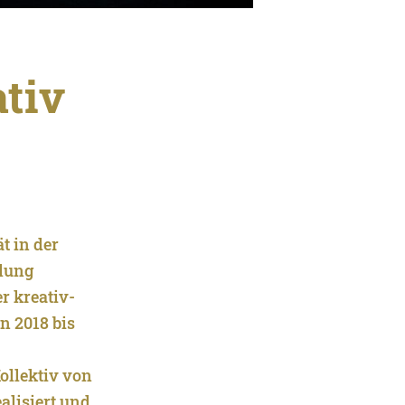
ativ
t in der
llung
r kreativ-
n 2018 bis
ollektiv von
alisiert und