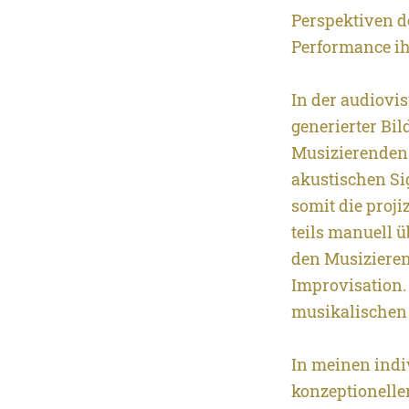
Perspektiven d
Performance ih
In der audiovi
generierter Bil
Musizierenden 
akustischen Si
somit die proji
teils manuell 
den Musiziere
Improvisation. 
musikalischen 
In meinen indi
konzeptionelle