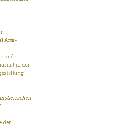
er
al Arts»
ie und
arität in der
gestellung
ünstlerischen
?
e der