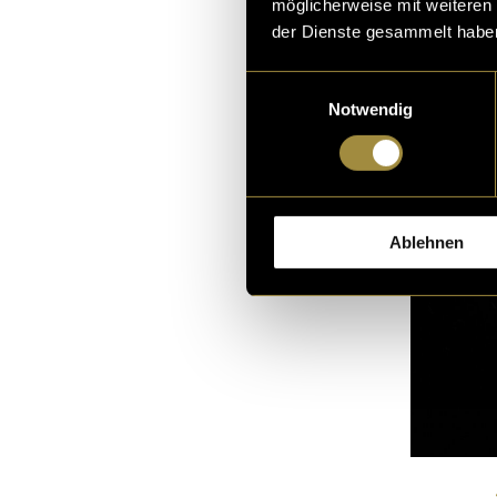
möglicherweise mit weiteren
Projektmanagem
der Dienste gesammelt habe
Einwilligungsauswahl
Notwendig
Ablehnen