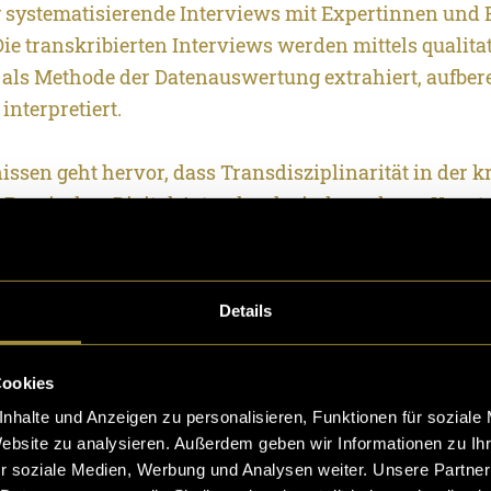
systematisierende Interviews mit Expertinnen und 
ie transkribierten Interviews werden mittels qualita
 als Methode der Datenauswertung extrahiert, aufbere
interpretiert.
ssen geht hervor, dass Transdisziplinarität in der k
 Praxis der «Digital Arts» durch ein komplexes Konst
er Faktoren beeinflusst wird. Die identifizierten un
n lassen sich grob den Kategorien Beteiligte, Organis
t, Kommunikation und Ressourcen zuordnen. Obwoh
Details
ewertung und Beschreibung einzelner Faktoren zwis
sind dennoch einige Übereinstimmungen erkennbar. In
Cookies
sammenarbeit und die Kommunikation als wesentlic
nhalte und Anzeigen zu personalisieren, Funktionen für soziale
rt, während der kommunikativ-diskursive Austausch
Website zu analysieren. Außerdem geben wir Informationen zu I
elfalt als positive Faktoren beschrieben werden. He
r soziale Medien, Werbung und Analysen weiter. Unsere Partner
 in den Bereichen Ressourcen, Kommunikation und