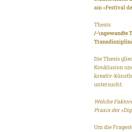
am «Festival de
Thesis
/-\ngewandte T
Transdisziplina
Die Thesis glie
Konklusion und 
kreativ-künstl
untersucht:
Welche Faktore
Praxis der «Dig
Um die Fragest