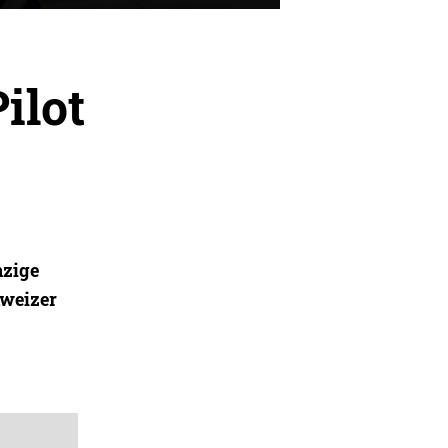
ilot
nzige
hweizer