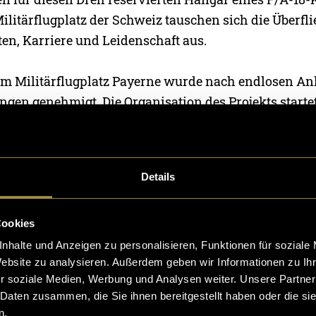
litärflugplatz der Schweiz tauschen sich die Überfli
n, Karriere und Leidenschaft aus.
em Militärflugplatz Payerne wurde nach endlosen An
ngen genehmigt. Die Organisation des Projekts starte
re vor dem Dreh. Sämtliche Anfragen wurden zu Beg
Monate kontaktierten wir die verantwortlichen Stelle
n allen Seiten das Einverständnis erhielten. Die Ver
Details
 erforderte in allen Prozessen ein professionelles Auf
it.
Cookies
nhalte und Anzeigen zu personalisieren, Funktionen für soziale
Website zu analysieren. Außerdem geben wir Informationen zu I
r soziale Medien, Werbung und Analysen weiter. Unsere Partner
 Daten zusammen, die Sie ihnen bereitgestellt haben oder die s
n.