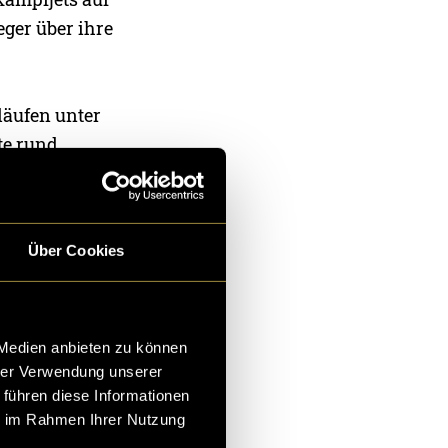
eger über ihre
läufen unter
te rund
inn allesamt
n – bis wir
wirklichung
Über Cookies
treten und
 Medien anbieten zu können
hrer Verwendung unserer
 führen diese Informationen
ie im Rahmen Ihrer Nutzung