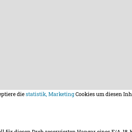
eptiere die
statistik, Marketing
Cookies um diesen Inh
ll für diesen Dreh reservierten Hangar eines F/A-18-