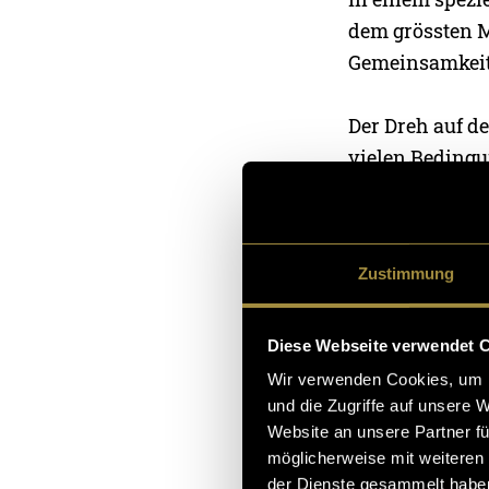
dem grössten Mi
Gemeinsamkeite
Der Dreh auf d
vielen Bedingu
eineinhalb Jah
verneint. Über 
schliesslich vo
Zustimmung
dieses Projekts
Entschlossenhe
Diese Webseite verwendet 
Wir verwenden Cookies, um I
und die Zugriffe auf unsere 
Website an unsere Partner fü
möglicherweise mit weiteren
der Dienste gesammelt habe