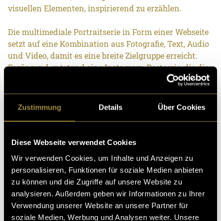
visuellen Elementen, inspirierend zu erzählen.
Die multimediale Portraitserie in Form einer Webseite
setzt auf eine Kombination aus Fotografie, Text, Audio
und Video, damit es eine breite Zielgruppe erreicht.
Ergänzend entstand eine Instagram-Postserie, die die
Portraits ankündigt und neugierig macht. Die Posts
werden über den Insatgram-Kanal von CIPRA
verbreitet und so in bestehende Instagram-
Zustimmung
Details
Über Cookies
Kommunikation eingebettet.
Die multimedialen Portraits findest du auf der
Diese Webseite verwendet Cookies
Webseite Alpenglühen.
Wir verwenden Cookies, um Inhalte und Anzeigen zu
personalisieren, Funktionen für soziale Medien anbieten
zu können und die Zugriffe auf unsere Website zu
analysieren. Außerdem geben wir Informationen zu Ihrer
Verwendung unserer Website an unsere Partner für
soziale Medien, Werbung und Analysen weiter. Unsere