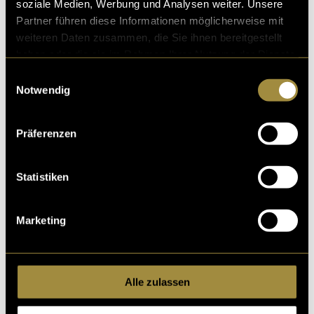
soziale Medien, Werbung und Analysen weiter. Unsere
Partner führen diese Informationen möglicherweise mit
weiteren Daten zusammen, die Sie ihnen bereitgestellt
haben oder die sie im Rahmen Ihrer Nutzung der Dienste
gesammelt haben.
Einwilligungsauswahl
Notwendig
(vha)
Präferenzen
Statistiken
Marketing
Kritik
Ähnliche Artikel
Alle zulassen