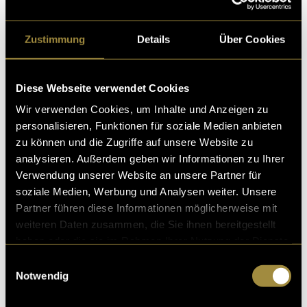
entscheidend ist, um Fehler rechtzeitig zu erkennen
und zu korrigieren. Ausserdem habe ich erkannt, wie
Zustimmung
Details
Über Cookies
entscheidend die Liebe zum Detail für die Schaffung
eines kohärenten und ästhetisch ansprechenden
Brand Guides ist.
Diese Webseite verwendet Cookies
Wir verwenden Cookies, um Inhalte und Anzeigen zu
Bitte hier klicken, um mehr von meinem Projekt zu
personalisieren, Funktionen für soziale Medien anbieten
erfahren
zu können und die Zugriffe auf unsere Website zu
analysieren. Außerdem geben wir Informationen zu Ihrer
(eli)
Verwendung unserer Website an unsere Partner für
soziale Medien, Werbung und Analysen weiter. Unsere
Partner führen diese Informationen möglicherweise mit
weiteren Daten zusammen, die Sie ihnen bereitgestellt
haben oder die sie im Rahmen Ihrer Nutzung der Dienste
gesammelt haben.
Einwilligungsauswahl
Notwendig
Kritik