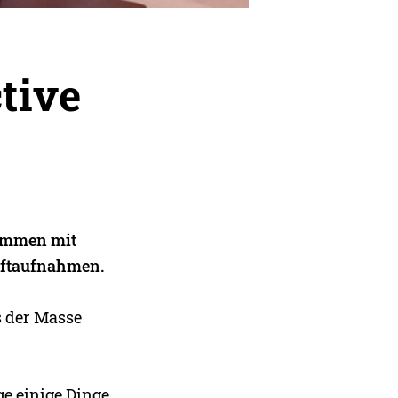
tive
sammen mit
Luftaufnahmen.
s der Masse
e einige Dinge,