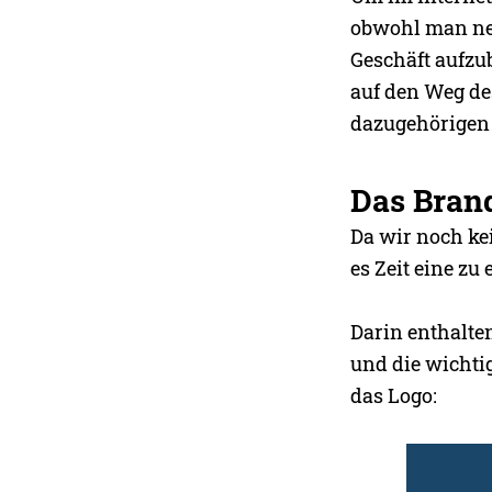
obwohl man neb
Geschäft aufzu
auf den Weg d
dazugehörigen 
Das Bran
Da wir noch ke
es Zeit eine zu
Darin enthalte
und die wicht
das Logo: