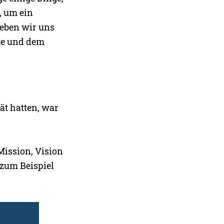
, um ein
geben wir uns
te und dem
ät hatten, war
Mission, Vision
zum Beispiel