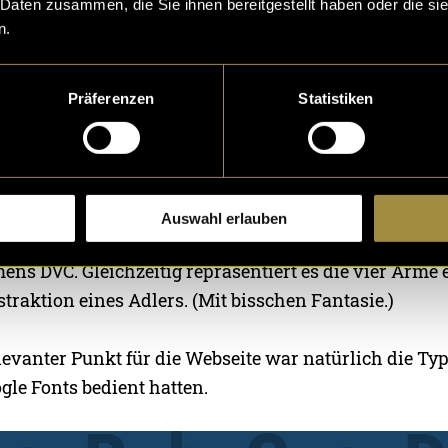
 Daten zusammen, die Sie ihnen bereitgestellt haben oder die s
n.
Präferenzen
Statistiken
Auswahl erlauben
 unserem Fall eigentlich relativ simpel, es besteht au
ns DVC. Gleichzeitig repräsentiert es die vier Arme
straktion eines Adlers. (Mit bisschen Fantasie.)
levanter Punkt für die Webseite war natürlich die Ty
gle Fonts bedient hatten.