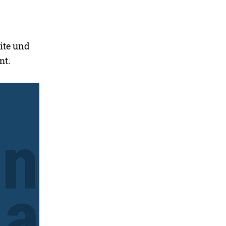
ite und
mt.