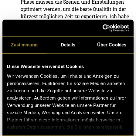
Phase müssen die Szenen und Einstellungen
optimiert werden, um die beste Qualität in der
kürzest möglichen Zeit zu exportieren. Ich habe
Arnold zum Rendern des Bildmaterials
verwendet.
Diese und weitere Projekte findest du auf meinem
Zustimmung
Details
Über Cookies
Instagram
@yerik.dsgn
.
Diese Webseite verwendet Cookies
Bitte akzeptiere die
statistik, Marketing
Cookies um
Wir verwenden Cookies, um Inhalte und Anzeigen zu
diesen Inhalt zu sehen.
personalisieren, Funktionen für soziale Medien anbieten
zu können und die Zugriffe auf unsere Website zu
analysieren. Außerdem geben wir Informationen zu Ihrer
Behind the scenes:
Verwendung unserer Website an unsere Partner für
soziale Medien, Werbung und Analysen weiter. Unsere
Partner führen diese Informationen möglicherweise mit
weiteren Daten zusammen, die Sie ihnen bereitgestellt
haben oder die sie im Rahmen Ihrer Nutzung der Dienste