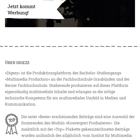
Jetzt kommt
Werbung!
ÜBER DIGEZZ
«Digezz» ist die Produktionsplattform des Bachelor-Studiengangs
«Multimedia Production» an der Fachhochschule Graubünden und der
Berner Fachhochschule. Studierende produzieren auf dieser Plattform
eigenständig multimediale Inhalte und erlangen so die nötige
technische Kompetenz für ein multimediales Umfeld in Medien und
Kommunikation.
Die unter «Beste» erscheinenden Beiträge sind eine Auswahl der
Dozierenden des Moduls «Konvergent Produzieren». Die
zusätzlich mit der «Top»-Plakette gekennzeichneten Beiträge
wurden anlässlich des alljährlich vom Institut für Multimedia