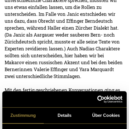
unterschiedliche Charaktere sprechen, mussten wir
uns etwas einfallen lassen, um die Rollen zu
unterscheiden. Im Falle von Janic entschieden wir
uns dazu, dass Obrecht und Effinger Berndeutsch
sprechen, während Haller einen Zürcher Dialekt hat.
(Da Janic als Aargauer weder sauberes Bern- noch
Zürichdeutsch spricht, musste er alle seine Texte von
Experten revidieren lassen.) Auch Nadias Charaktere
sollten sich unterscheiden, hier haben wir bei
Makarov einen russischen Akzent und bei den beiden
Bernerinnen Valerie Effinger und Yara Marquardt
zwei unterschiedliche Stimmlagen.
Mit den fertig geschriebenen Konversationen ging es
dann ins Tonstudio. Wir nahmen grundsätzlich alle
Gespräche auch als Gespräche auf und nicht jeden
Schnipsel einzeln. Wir erhofften uns so, dass die
Zustimmung
Details
Über Cookies
Gespräche echter klingen. Praktischerweise war Janic
an einem Tag heiser, so hatte Effinger eine andere