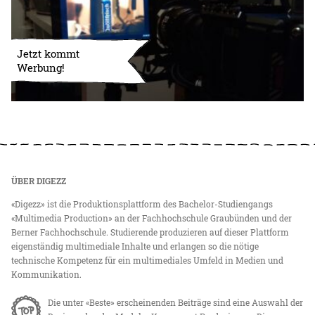
Jetzt kommt
Werbung!
ÜBER DIGEZZ
«Digezz» ist die Produktionsplattform des Bachelor-Studiengangs
«Multimedia Production» an der Fachhochschule Graubünden und der
Berner Fachhochschule. Studierende produzieren auf dieser Plattform
eigenständig multimediale Inhalte und erlangen so die nötige
technische Kompetenz für ein multimediales Umfeld in Medien und
Kommunikation.
Die unter «Beste» erscheinenden Beiträge sind eine Auswahl der