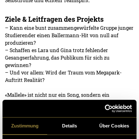
Selbstironie und echtem Teamspirit.
Ziele & Leitfragen des Projekts
– Kann eine bunt zusammengewürfelte Gruppe junger
Studierender einen Ballermann-Hit von null auf
produzieren?
– Schaffen es Lara und Gina trotz fehlender
Gesangserfahrung, das Publikum für sich zu
gewinnen?
– Und vor allem: Wird der Traum vom Megapark-
Auftritt Realität?
«Mallele» ist nicht nur ein Song, sondern ein
Experiment, ein Abenteuer und ein Praxisprojekt, das
Kreativität, Teamwork und eine ordentliche Portion
Mut erfordert. Ob es wirklich für die grosse Bühne
reicht, wird sich zeigen – aber der Weg dorthin ist
Zustimmung
Details
Über Cookies
bereits ein Highlight.