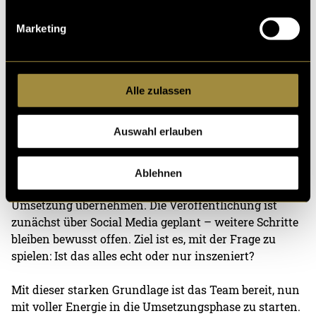
musikalische Produktion. Auch hier steht das
Produktionsteam bereits fest: Serge Djoungong wird
Marketing
gemeinsam mit Studentin Scarlett Simon sowie einem
ehemaligen MMP-Studenten den Song professionell
produzieren.
Alle zulassen
Ein spannendes neues Update ist der Einstieg von Jan
van Ditzhuijzen ins Projekt. Gemeinsam mit ihm wird
Auswahl erlauben
aktuell ein Format rund um den Song entwickelt:
Geplant ist eine filmische Begleitung im Stil einer
Mockumentary. Jan soll dabei als Moderator durch
Ablehnen
das Format führen, während Studierende die filmische
Umsetzung übernehmen. Die Veröffentlichung ist
zunächst über Social Media geplant – weitere Schritte
bleiben bewusst offen. Ziel ist es, mit der Frage zu
spielen: Ist das alles echt oder nur inszeniert?
Mit dieser starken Grundlage ist das Team bereit, nun
mit voller Energie in die Umsetzungsphase zu starten.