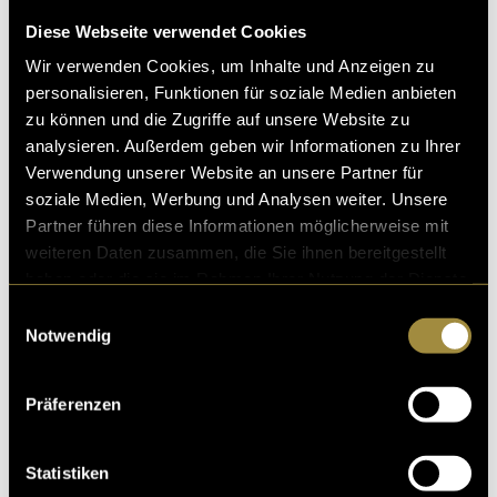
Diese Webseite verwendet Cookies
Aktueller Stand
Wir verwenden Cookies, um Inhalte und Anzeigen zu
Im laufenden Semester wurde der Songtext zu
personalisieren, Funktionen für soziale Medien anbieten
„Mallele“ weitgehend fertiggestellt – kleinere
zu können und die Zugriffe auf unsere Website zu
Anpassungen sind noch möglich. Erste Meetings
analysieren. Außerdem geben wir Informationen zu Ihrer
haben bereits stattgefunden und bilden die Grundlage
Verwendung unserer Website an unsere Partner für
für die weitere Planung. Dozent Roland Köppel wird
soziale Medien, Werbung und Analysen weiter. Unsere
das Projekt begleiten und unterstützt bei der
Partner führen diese Informationen möglicherweise mit
Teamzusammenstellung.
weiteren Daten zusammen, die Sie ihnen bereitgestellt
haben oder die sie im Rahmen Ihrer Nutzung der Dienste
Derzeit formiert sich ein engagiertes Team, das
gesammelt haben.
hauptsächlich aus Studierenden des Studiengangs
Einwilligungsauswahl
Notwendig
Multimedia Production besteht. Mehrere von ihnen
haben bereits Interesse bekundet und werden vor
allem in den Bereichen Video und Kommunikation
Präferenzen
zum Einsatz kommen.
Ein zentraler Bestandteil des Projekts ist die
Statistiken