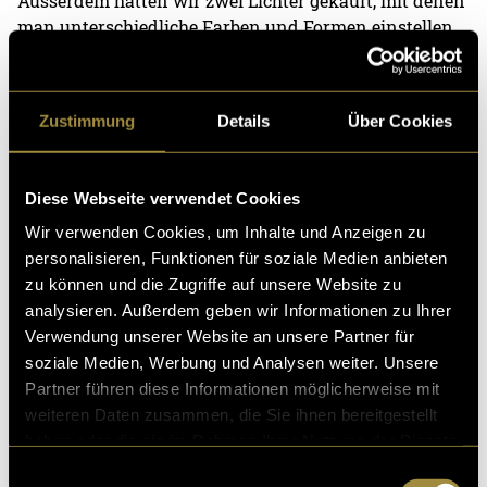
Ausserdem hatten wir zwei Lichter gekauft, mit denen
man unterschiedliche Farben und Formen einstellen
konnte, sowie weitere Requisiten wie Blumen, kaputte
Blumen, die wir Wochen zuvor hatten trocknen
lassen, einen Ventilator und andere Gegenstände.
Zustimmung
Details
Über Cookies
Diese Webseite verwendet Cookies
Wir verwenden Cookies, um Inhalte und Anzeigen zu
personalisieren, Funktionen für soziale Medien anbieten
zu können und die Zugriffe auf unsere Website zu
analysieren. Außerdem geben wir Informationen zu Ihrer
Verwendung unserer Website an unsere Partner für
soziale Medien, Werbung und Analysen weiter. Unsere
Partner führen diese Informationen möglicherweise mit
weiteren Daten zusammen, die Sie ihnen bereitgestellt
haben oder die sie im Rahmen Ihrer Nutzung der Dienste
gesammelt haben.
Einwilligungsauswahl