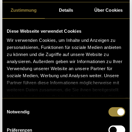
Map
!
Zustimmung
Details
Über Cookies
Keine Lust auf eine Karte? Kein Problem! Auf unserem
Instagram-Account
findest du die Wohlfühlorte auch.
Diese Webseite verwendet Cookies
Wir verwenden Cookies, um Inhalte und Anzeigen zu
Viel Spass bei Entdecken!
personalisieren, Funktionen für soziale Medien anbieten
zu können und die Zugriffe auf unsere Website zu
(mou)
analysieren. Außerdem geben wir Informationen zu Ihrer
Verwendung unserer Website an unsere Partner für
soziale Medien, Werbung und Analysen weiter. Unsere
Partner führen diese Informationen möglicherweise mit
weiteren Daten zusammen, die Sie ihnen bereitgestellt
haben oder die sie im Rahmen Ihrer Nutzung der Dienste
gesammelt haben.
Einwilligungsauswahl
Kritik
Notwendig
Präferenzen