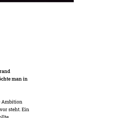
Brand
öchte man in
e Ambition
vor steht. Ein
llte