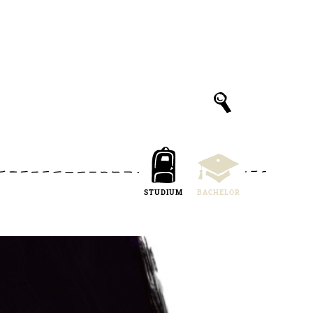
STUDIUM
BACHELOR