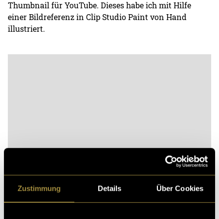
Thumbnail für YouTube. Dieses habe ich mit Hilfe
einer Bildreferenz in Clip Studio Paint von Hand
illustriert.
Bitte akzeptiere die
statistik, Marketing
Cookies um
diesen Inhalt zu sehen.
Zustimmung
Details
Über Cookies
(nsc)