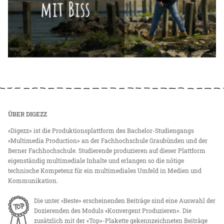
ÜBER DIGEZZ
«Digezz» ist die Produktionsplattform des Bachelor-Studiengangs
«Multimedia Production» an der Fachhochschule Graubünden und der
Berner Fachhochschule. Studierende produzieren auf dieser Plattform
eigenständig multimediale Inhalte und erlangen so die nötige
technische Kompetenz für ein multimediales Umfeld in Medien und
Kommunikation.
Die unter «Beste» erscheinenden Beiträge sind eine Auswahl der
Dozierenden des Moduls «Konvergent Produzieren». Die
zusätzlich mit der «Top»-Plakette gekennzeichneten Beiträge