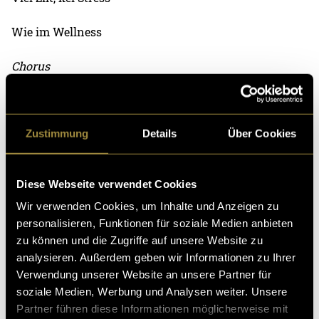
Wie im Wellness
Chorus
Wenn i mora sterba
Wenn i mora sterba
Zustimmung
Details
Über Cookies
Sind mier denn immerno zäma
Diese Webseite verwendet Cookies
Wenn i mora sterba
Wir verwenden Cookies, um Inhalte und Anzeigen zu
personalisieren, Funktionen für soziale Medien anbieten
Sind mier denn immerno zäma
zu können und die Zugriffe auf unsere Website zu
analysieren. Außerdem geben wir Informationen zu Ihrer
Bridge
Verwendung unserer Website an unsere Partner für
soziale Medien, Werbung und Analysen weiter. Unsere
Was wenn mier mora nüme do sind
Partner führen diese Informationen möglicherweise mit