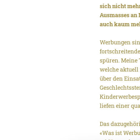
sich nicht meh
Ausmasses an 
auch kaum meh
Werbungen sind
fortschreitend
spüren. Meine 
welche aktuell
über den Einsa
Geschlechtsst
Kinderwerbespo
liefen einer qu
Das dazugehöri
«Was ist Werbu