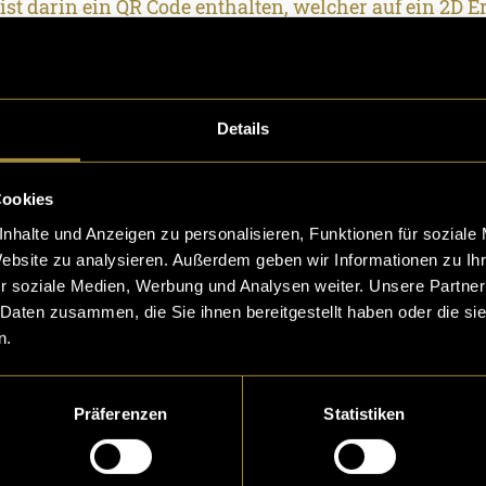
ist darin ein QR Code enthalten, welcher auf ein 2D 
 führt.
 Lehrprojekt
Details
ekt zum Erklärvideo)
Cookies
ammenfassung:
nhalte und Anzeigen zu personalisieren, Funktionen für soziale
Website zu analysieren. Außerdem geben wir Informationen zu I
r soziale Medien, Werbung und Analysen weiter. Unsere Partner
 Daten zusammen, die Sie ihnen bereitgestellt haben oder die s
n.
Präferenzen
Statistiken