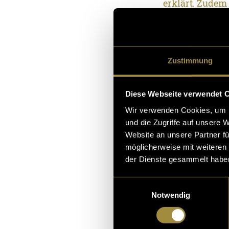
erklärt. Zudem 
gleichen Thema
Hier gehts zum
Zustimmung
(Hier gehts dir
Diese Webseite verwendet 
Filmische Zus
Wir verwenden Cookies, um I
und die Zugriffe auf unsere 
Website an unsere Partner fü
möglicherweise mit weiteren
der Dienste gesammelt habe
Einwilligungsauswahl
Notwendig