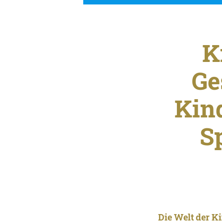
K
Ge
Kin
S
Die Welt der Ki