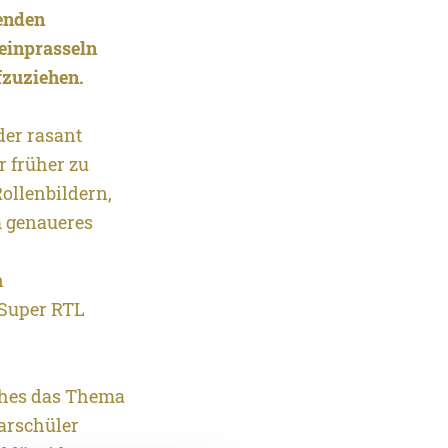
enden
einprasseln
zuziehen.
der rasant
r früher zu
Rollenbildern,
m genaueres
n
 Super RTL
lches das Thema
arschüler