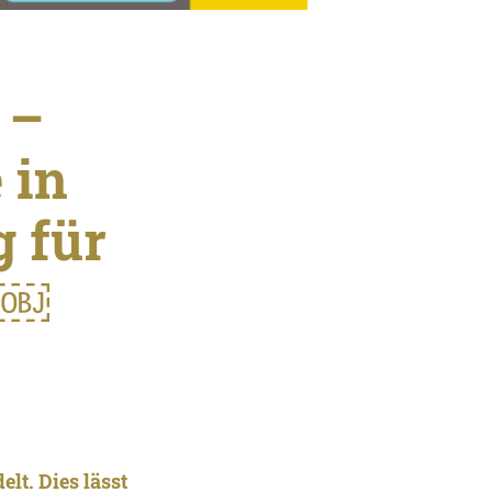
 –
 in
 für
 ￼
lt. Dies lässt