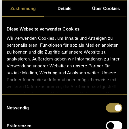
verschiedenen Event-Kacheln an. Hier war vor allem
Zustimmung
Details
Über Cookies
eine kosmetische Behandlung im Front-End mit CSS
nötig.
Diese Webseite verwendet Cookies
Wir verwenden Cookies, um Inhalte und Anzeigen zu
personalisieren, Funktionen für soziale Medien anbieten
zu können und die Zugriffe auf unsere Website zu
analysieren. Außerdem geben wir Informationen zu Ihrer
Verwendung unserer Website an unsere Partner für
soziale Medien, Werbung und Analysen weiter. Unsere
Partner führen diese Informationen möglicherweise mit
weiteren Daten zusammen, die Sie ihnen bereitgestellt
2. Navigation
haben oder die sie im Rahmen Ihrer Nutzung der Dienste
gesammelt haben.
–
Fixierte Navigation mit Scroll Spy Fuction
: Statt die
Einwilligungsauswahl
Notwendig
Navigation nur im Header anzuzeigen, sollte sie
mitscrollen und den aktuell betrachteten
Seitenbereich hervorheben. Ziel war eine bessere und
Präferenzen