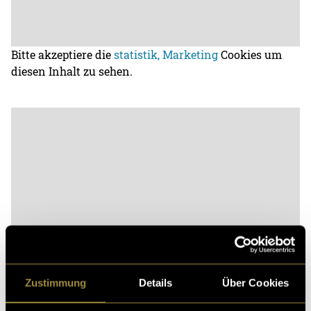
Bitte akzeptiere die
statistik, Marketing
Cookies um
diesen Inhalt zu sehen.
Bitte akzeptiere die
statistik, Marketing
Cookies um
Zustimmung
Details
Über Cookies
diesen Inhalt zu sehen.