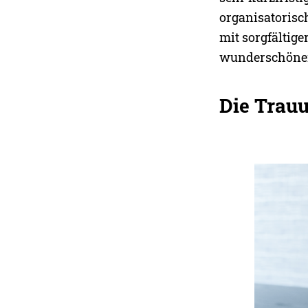
organisatorisc
mit sorgfältig
wunderschönen
Die Trau