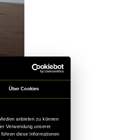
Über Cookies
Locations für
uung in der
 Medien anbieten zu können
rk und zum
hrer Verwendung unserer
 führen diese Informationen
cation. Der