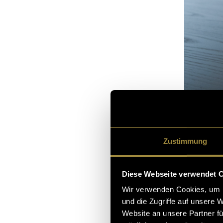
Zustimmung
Das Brau
Ich habe mich 
Diese Webseite verwendet 
das Brautpaars
Wir verwenden Cookies, um I
Altstadt vor d
und die Zugriffe auf unsere 
Website an unsere Partner fü
Schluss noch a