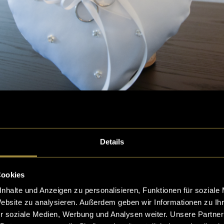
Details
tpaar Shootin
g
gemeinsam mit dem Brautpaar für drei verschiedene 
Cookies
hooting entschieden: Direkt im Anschluss an die Tra
nhalte und Anzeigen zu personalisieren, Funktionen für soziale
em Standesamt, anschliessend im nahegelegenen Pa
Website zu analysieren. Außerdem geben wir Informationen zu I
r soziale Medien, Werbung und Analysen weiter. Unsere Partner
uf der Brücke über dem Rhein auf dem Weg zur Festlo