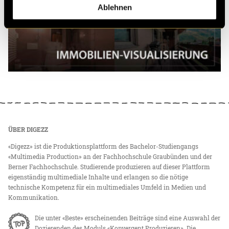
Ablehnen
ÜBER DIGEZZ
«Digezz» ist die Produktionsplattform des Bachelor-Studiengangs
«Multimedia Production» an der Fachhochschule Graubünden und der
Berner Fachhochschule. Studierende produzieren auf dieser Plattform
eigenständig multimediale Inhalte und erlangen so die nötige
technische Kompetenz für ein multimediales Umfeld in Medien und
Kommunikation.
Die unter «Beste» erscheinenden Beiträge sind eine Auswahl der
Dozierenden des Moduls «Konvergent Produzieren». Die