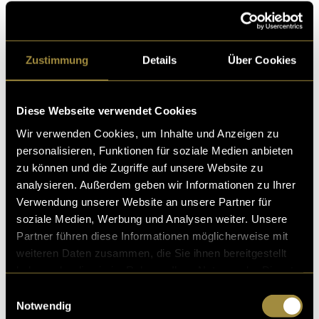
Resigniert im Alltagstrott versus daraus ausbrechen
.
Zustimmung
Details
Über Cookies
Jetzt kommt der Teil mit dem Reflektieren. Die
Interpretation funktioniert ähnlich wie das Horoskop
von 20 Minuten. Es trifft auf jede*n zu. Viel Erklärung
Diese Webseite verwendet Cookies
braucht es dazu eigentlich nicht (siehe Songtext), aber
vielleicht ein bisschen Google oder so.
Wir verwenden Cookies, um Inhalte und Anzeigen zu
personalisieren, Funktionen für soziale Medien anbieten
Wenn das alles bis jetzt scheinbar wenig Sinn
zu können und die Zugriffe auf unsere Website zu
gemacht hat, dann passt das nur zu gut zur
analysieren. Außerdem geben wir Informationen zu Ihrer
Reihenfolge der Produktionsschritte (siehe Reflexion).
Verwendung unserer Website an unsere Partner für
Funktioniert hat unser Experiment aber wunderbar!
soziale Medien, Werbung und Analysen weiter. Unsere
Wir gestatten offiziell einen Blick hinter die stets
Partner führen diese Informationen möglicherweise mit
fleissig geputzten Kulissen.
weiteren Daten zusammen, die Sie ihnen bereitgestellt
haben oder die sie im Rahmen Ihrer Nutzung der Dienste
gesammelt haben.
Einwilligungsauswahl
Notwendig