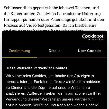
Schlussendlich gepostet habe ich zwei Taschen und
die Katzenmütze. Zusätzlich habe ich eine Halterung
für Lippenpomaden oder Feuerzeuge gehäkelt und den
Prozess auf Video festgehalten. Da ich hierbei eine
andere Kamera benutzte, hatte ich weniger
Kontrollmöglichkeiten, um genau zu sehen, was sich
wirklich im Bild befand. Während der
Nachbearbeitung wurde deutlich, dass zu viel
Zustimmung
Details
Über Cookies
ausserhalb des Rahmens lag und es keinen Mehrwert
hätte, dies zu veröffentlichen. Da ich ohnehin nicht zu
100% mit dem Endergebnis zufrieden war, entschied
Diese Webseite verwendet Cookies
ich mich, dieses Projekt ruhen zu lassen.
Wir verwenden Cookies, um Inhalte und Anzeigen zu
personalisieren, Funktionen für soziale Medien anbieten
zu können und die Zugriffe auf unsere Website zu
analysieren. Außerdem geben wir Informationen zu Ihrer
Verwendung unserer Website an unsere Partner für
soziale Medien, Werbung und Analysen weiter. Unsere