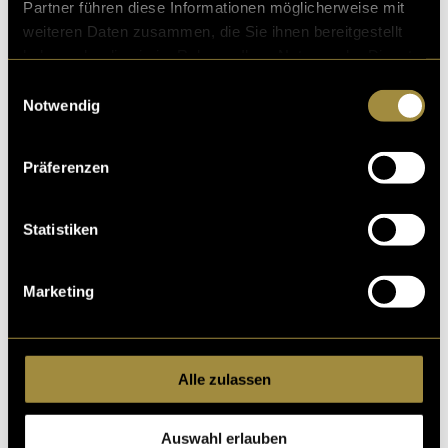
Partner führen diese Informationen möglicherweise mit
weiteren Daten zusammen, die Sie ihnen bereitgestellt
haben oder die sie im Rahmen Ihrer Nutzung der Dienste
gesammelt haben.
Einwilligungsauswahl
Notwendig
Präferenzen
Statistiken
Marketing
Dies wäre das vierte Projekt gewesen
Alle zulassen
Hier sind zusätzlich verschiedene Varianten von
Auswahl erlauben
Profilbildern für Instagram: