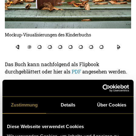
Mockup-Visualisierungen des Kinderbuchs
Mo
Das Buch kann nachfolgend als Flipbook
durchgeblättert oder hier als
PDF
angesehen werden.
Kinderbuch als Flipbook ansehen
Zustimmung
Details
Über Cookies
(pru)
Diese Webseite verwendet Cookies
Wir verwenden Cookies, um Inhalte und Anzeigen zu