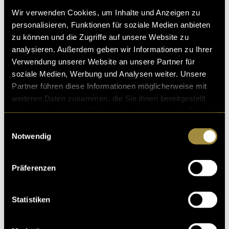
Wir verwenden Cookies, um Inhalte und Anzeigen zu
personalisieren, Funktionen für soziale Medien anbieten
zu können und die Zugriffe auf unsere Website zu
analysieren. Außerdem geben wir Informationen zu Ihrer
Verwendung unserer Website an unsere Partner für
soziale Medien, Werbung und Analysen weiter. Unsere
Partner führen diese Informationen möglicherweise mit
weiteren Daten zusammen, die Sie ihnen bereitgestellt
haben oder die sie im Rahmen Ihrer Nutzung der Dienste
gesammelt haben.
Einwilligungsauswahl
Nachdem Benita und Flavia das Treatment
Notwendig
ausgearbeitet hatten, stellten sie ein zehnköpfiges
Team mit Schauspielerinnen und einer Filmcrew
zusammen. An zwei Drehtagen wurden an zwei
Präferenzen
Locations – der Bärenhütte in Chur und dem TV-
Studio an der FHGR – alle Aufnahmen gedreht. Dem
Statistiken
Dreh gingen viele Stunden ausführlicher Vorbereitung
und Planung voraus, denn das höchste Ziel war es, am
Dreh gemeinsam Spass zu haben und eine