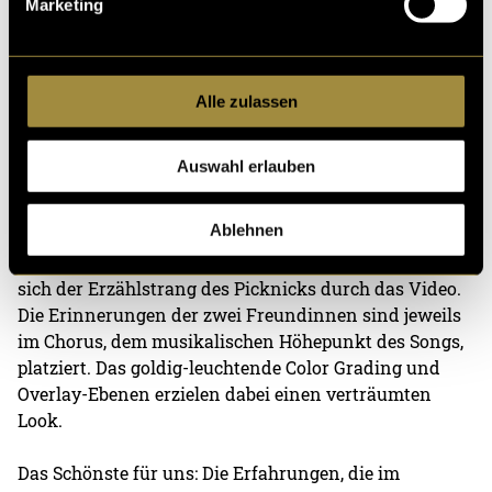
Marketing
unvergessliche Erinnerung zu schaffen. Darum
geht’s schliesslich in
Gifts
und das soll auch das Video
widerspiegeln.
Alle zulassen
Verschmelzen von Bild und Ton
Auswahl erlauben
In der letzten Phase des Projektes galt es, den Song mit
dem Bildmaterial zu einem Ganzen zu vereinen. Das
Ablehnen
Fundament des Musikvideos bilden die Aufnahmen
der Performance des Songs. Wie ein roter Faden zieht
sich der Erzählstrang des Picknicks durch das Video.
Die Erinnerungen der zwei Freundinnen sind jeweils
im Chorus, dem musikalischen Höhepunkt des Songs,
platziert. Das goldig-leuchtende Color Grading und
Overlay-Ebenen erzielen dabei einen verträumten
Look.
Das Schönste für uns: Die Erfahrungen, die im