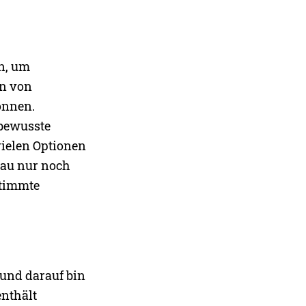
en, um
en von
können.
 bewusste
vielen Optionen
rau nur noch
stimmte
 und darauf bin
enthält