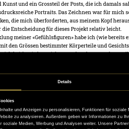
 Kunst und ein Grossteil der Posts, die ich damals s
drucksreiche Portraits. Das Zeichnen war für mich
nken, die mich überforderten, aus meinem Kopf herau
r die Entscheidung für dieses Projekt relativ leicht.
klung meiner «Gefühlsfiguren» habe ich (wie bereits 
 mit den Grössen bestimmter Körperteile und Gesichts
te ich bei fast jeder Zeichnung als sehr gross dar, weil
zlich die meisten Emotionen verbergen. Wenn mir m
u laut waren, machte ich den Schädel der Figur gröss
 sehr dünn, was das Gewicht des Kopfes betonen sollt
Details
i jedem Portrait mit der Verwendung von Gesichtsfalte
Cookies
nhalte und Anzeigen zu personalisieren, Funktionen für soziale
nisse
Website zu analysieren. Außerdem geben wir Informationen zu I
r soziale Medien, Werbung und Analysen weiter. Unsere Partner
sichts-Ausdruck“
war für mich eine sehr intime, pers