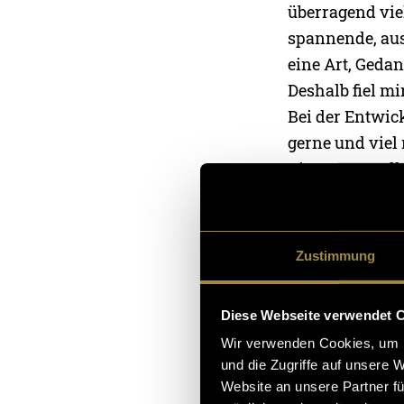
überragend viel
spannende, aus
eine Art, Geda
Deshalb fiel mi
Bei der Entwic
gerne und viel
Die Augen stell
mich grundsät
an einem Tag z
machte ich oft
Zustimmung
spielte ich be
Augenringen.
Diese Webseite verwendet 
Wir verwenden Cookies, um I
Die Ergeb
und die Zugriffe auf unsere 
Website an unsere Partner fü
Das Projekt
„Ge