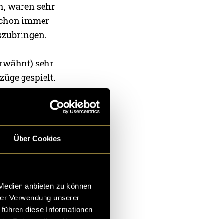
ah, waren sehr
 schon immer
szubringen.
erwähnt) sehr
züge gespielt.
 sich da für
eine Gedanken
er. Den Hals
e. Zudem
Über Cookies
n, Tränen sowie
 Medien anbieten zu können
hrer Verwendung unserer
 führen diese Informationen
önliche Reise.