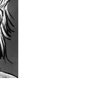
«Gedankensturm» – September 2024