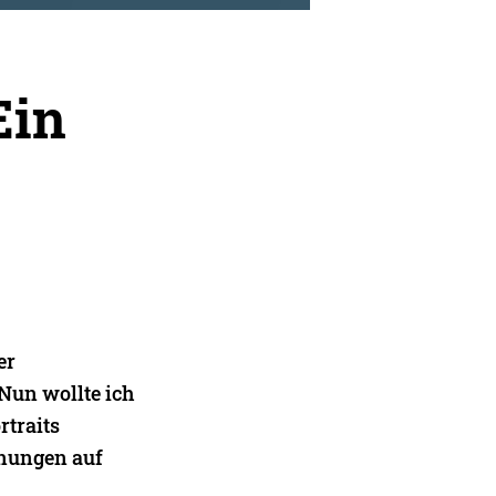
Ein
er
 Nun wollte ich
rtraits
hnungen auf