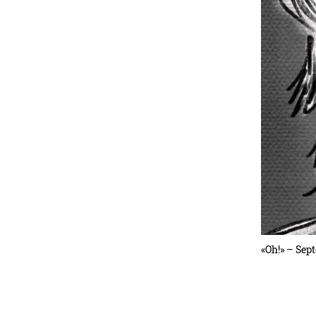
«Oh!» – Sep